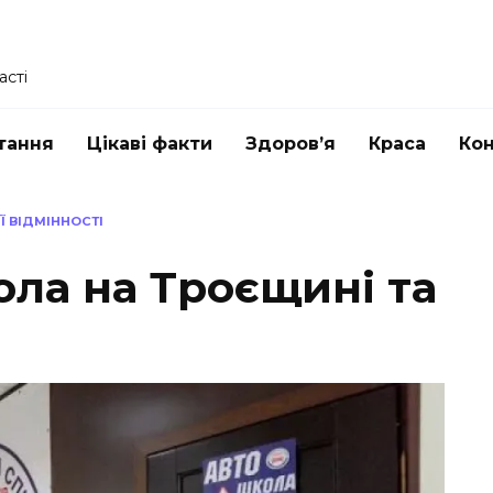
асті
тання
Цікаві факти
Здоров’я
Краса
Ко
Ї ВІДМІННОСТІ
ола на Троєщині та