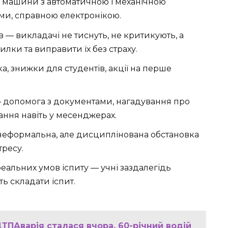
— машини з автоматичною і механічною
ми, справною електронікою.
в — викладачі не тиснуть, не критикують, а
лки та виправити їх без страху.
, знижки для студентів, акції на перше
 допомога з документами, нагадування про
тання навіть у месенджерах.
неформальна, але дисциплінована обстановка
ресу.
альних умов іспиту — учні заздалегідь
ь складати іспит.
ДТПАварія сталася вчора. 60-річний водій