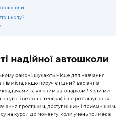
 автошколи
автошколу?
?
ті надійної автошколи
льному районі, шукають місце для навчання
 пів міста, якщо поруч є гідний варіант із
кладачами та якісним автопарком? Коли ми
 на увазі не лише географічне розташування.
навчання простішим, доступнішим і приємнішим.
су на курси до моменту, коли учень тримає в