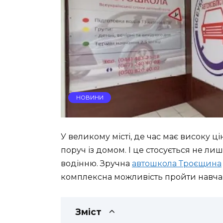
НОВИНИ
У великому місті, де час має високу ц
поруч із домом. І це стосується не ли
водінню. Зручна
автошкола Троєщина
комплексна можливість пройти навчання
Зміст