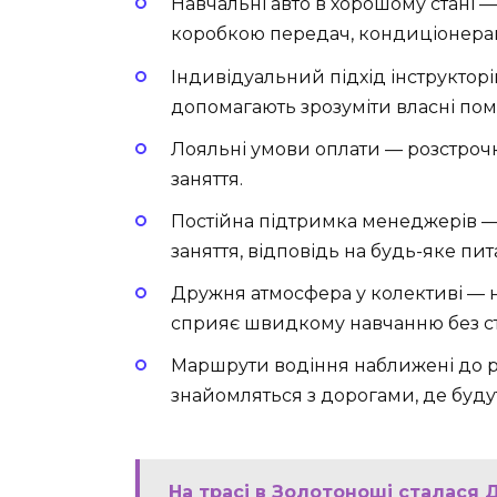
Навчальні авто в хорошому стані 
коробкою передач, кондиціонера
Індивідуальний підхід інструкторі
допомагають зрозуміти власні поми
Лояльні умови оплати — розстрочка
заняття.
Постійна підтримка менеджерів —
заняття, відповідь на будь-яке пи
Дружня атмосфера у колективі — 
сприяє швидкому навчанню без ст
Маршрути водіння наближені до ре
знайомляться з дорогами, де будут
На трасі в Золотоноші сталася 