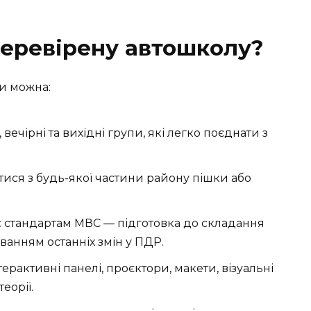
перевірену автошколу?
и можна:
вечірні та вихідні групи, які легко поєднати з
тися з будь-якої частини району пішки або
є стандартам МВС — підготовка до складання
хуванням останніх змін у ПДР.
ерактивні панелі, проєктори, макети, візуальні
еорії.