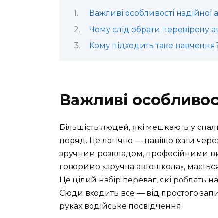
Важливі особливості надійної
Чому слід обрати перевірену 
Кому підходить таке навчення
Важливі особливос
Більшість людей, які мешкають у спа
поряд. Це логічно — навіщо їхати через
зручним розкладом, професійними ви
говоримо «зручна автошкола», мається
Це цілий набір переваг, які роблять 
Сюди входить все — від простого запи
руках водійське посвідчення.