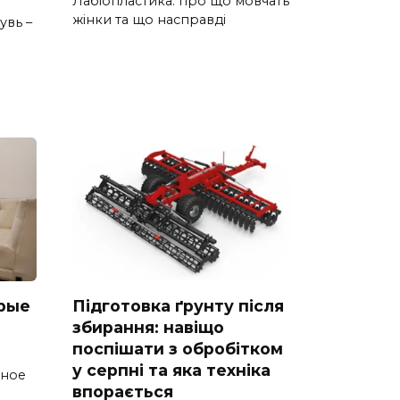
Лабіопластика: про що мовчать
жінки та що насправді
увь –
рые
Підготовка ґрунту після
збирання: навіщо
поспішати з обробітком
у серпні та яка техніка
тное
впорається