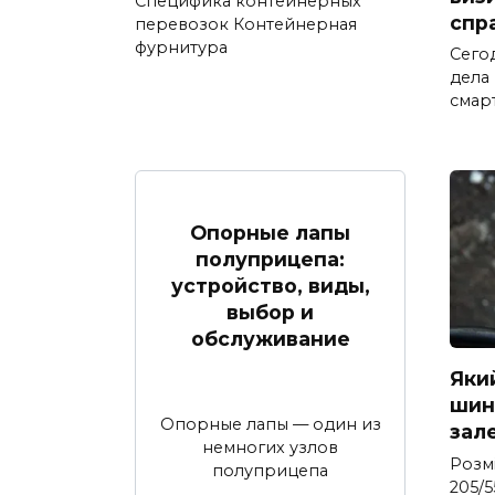
Специфика контейнерных
спр
перевозок Контейнерная
фурнитура
Сего
дела
смар
Опорные лапы
полуприцепа:
устройство, виды,
выбор и
обслуживание
Яки
шина
Опорные лапы — один из
зал
немногих узлов
Розм
полуприцепа
205/5