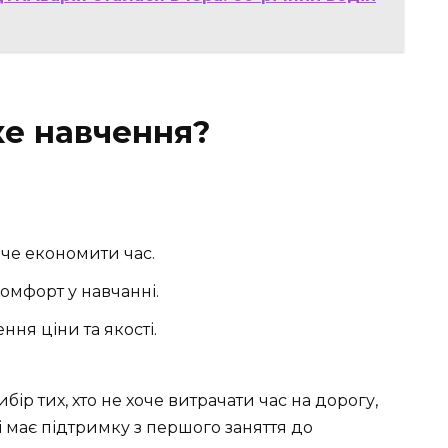
ке навчення?
оче економити час.
комфорт у навчанні.
ня ціни та якості.
ір тих, хто не хоче витрачати час на дорогу,
і має підтримку з першого заняття до