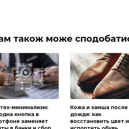
ам також може сподобати
тех-минимализм:
Кожа и замша после
 одна кнопка в
дождя: как
ртфоне заменяет
восстановить цвет и
иты в банки и сбор
испортить обувь