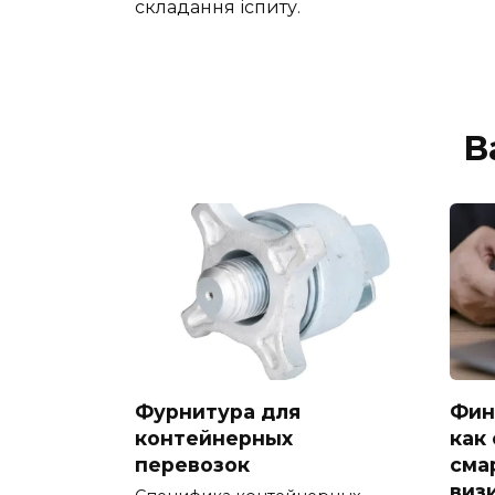
складання іспиту.
В
Фурнитура для
Фин
контейнерных
как
перевозок
сма
виз