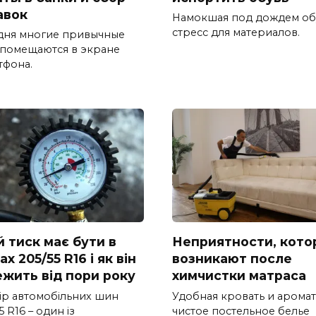
авок
Намокшая под дождем об
стресс для материалов.
дня многие привычные
 помещаются в экране
тфона.
й тиск має бути в
Неприятности, кото
х 205/55 R16 і як він
возникают после
ежить від пори року
химчистки матраса
ір автомобільних шин
Удобная кровать и арома
5 R16 – один із
чистое постельное белье