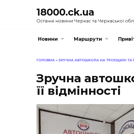
Перейти
18000.ck.ua
до
вмісту
Останні новини Черкас та Черкаської обл
Новини
Маршрути
Приві
ГОЛОВНА
»
ЗРУЧНА АВТОШКОЛА НА ТРОЄЩИНІ ТА Ї
Зручна автошк
її відмінності