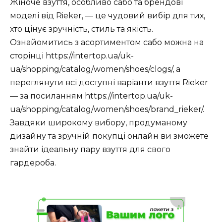
Жіноче взуття, особливо сабо та брендові
моделі від Rieker, — це чудовий вибір для тих,
хто цінує зручність, стиль та якість.
Ознайомитись з асортиментом сабо можна на
сторінці https://intertop.ua/uk-
ua/shopping/catalog/women/shoes/clogs/, а
переглянути всі доступні варіанти взуття Rieker
— за посиланням https://intertop.ua/uk-
ua/shopping/catalog/women/shoes/brand_rieker/.
Завдяки широкому вибору, продуманому
дизайну та зручній покупці онлайн ви зможете
знайти ідеальну пару взуття для свого
гардероба.