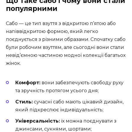
Що таке сабо і чому вони стали
популярними
Сабо — це тип взуття з відкритою п’ятою або
напіввідкритою формою, який легко
поєднується з різними образами. Спочатку сабо
були робочим взуттям, але сьогодні вони стали
невід’ємною частиною модної колекції багатьох
жінок.
Комфорт:
вони забезпечують свободу руху
та зручність протягом усього дня;
Стиль:
сучасні сабо мають цікавий дизайн,
який підкреслює індивідуальність;
Універсальність:
їх можна поєднувати з
джинсами, сукнями, шортами;