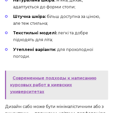
Натуральна шкіра:
м’яка, дихає,
адаптується до форми стопи;
Штучна шкіра:
більш доступна за ціною,
але теж стильна;
Текстильні моделі:
легкі та добре
підходять для літа;
Утеплені варіанти:
для прохолодної
погоди.
Современные подходы к написанию
курсовых работ в киевских
университетах
Дизайн сабо може бути мінімалістичним або з