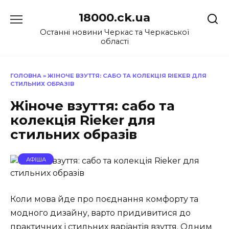
Перейти
18000.ck.ua
до
вмісту
Останні новини Черкас та Черкаської
області
ГОЛОВНА
»
ЖІНОЧЕ ВЗУТТЯ: САБО ТА КОЛЕКЦІЯ RIEKER ДЛЯ
СТИЛЬНИХ ОБРАЗІВ
Жіноче взуття: сабо та
колекція Rieker для
стильних образів
АФІША
Коли мова йде про поєднання комфорту та
модного дизайну, варто придивитися до
практичних і стильних варіантів взуття. Одним