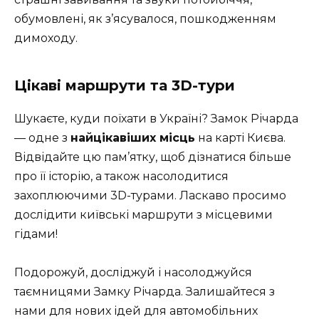
обумовлені, як з’ясувалося, пошкодженням
димоходу.
Цікаві маршрути та 3D-тури
Шукаєте, куди поїхати в Україні? Замок Річарда
— одне з
найцікавіших місць
на карті Києва.
Відвідайте цю пам’ятку, щоб дізнатися більше
про її історію, а також насолодитися
захоплюючими
3D-турами
. Ласкаво просимо
дослідити київські маршрути з місцевими
гідами!
Подорожуй, досліджуй і насолоджуйся
таємницями Замку Річарда. Залишайтеся з
нами для нових ідей для автомобільних