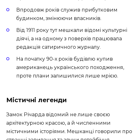
Впродовж років служив прибутковим
будинком, змінюючи власників.
Від 1911 року тут мешкали відомі культурні
діячі, а на одному з поверхів працювала
редакція сатиричного журналу.
На початку 90-х років будівлю купив
американець українського походження,
проте плани залишилися лише мрією.
Містичні легенди
Замок Річарда відомий не лише своєю
архітектурною красою, а й численними
містичними історіями. Мешканці говорили про
страшні завивання та звуки потойбіччя,