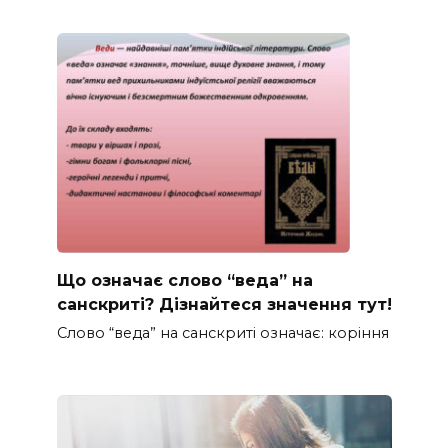
Що означає слово “веда” на
санскриті? Дізнайтеся значення тут!
Слово “веда” на санскриті означає: коріння