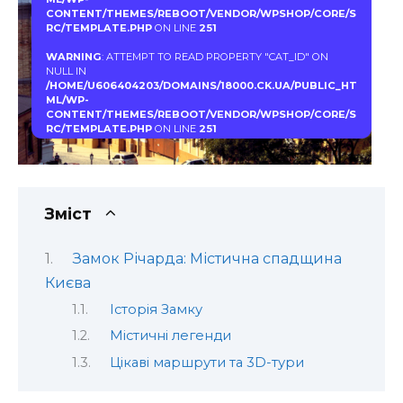
CONTENT/THEMES/REBOOT/VENDOR/WPSHOP/CORE/S
RC/TEMPLATE.PHP
ON LINE
251
WARNING
: ATTEMPT TO READ PROPERTY "CAT_ID" ON
NULL IN
/HOME/U606404203/DOMAINS/18000.CK.UA/PUBLIC_HT
ML/WP-
CONTENT/THEMES/REBOOT/VENDOR/WPSHOP/CORE/S
RC/TEMPLATE.PHP
ON LINE
251
Зміст
Замок Річарда: Містична спадщина
Києва
Історія Замку
Містичні легенди
Цікаві маршрути та 3D-тури