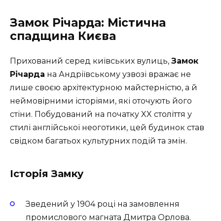
Замок Річарда: Містична
спадщина Києва
Прихований серед київських вулиць,
Замок
Річарда
на Андріївському узвозі вражає не
лише своєю архітектурною майстерністю, а й
неймовірними історіями, які оточують його
стіни. Побудований на початку XX століття у
стилі англійської неоготики, цей будинок став
свідком багатьох культурних подій та змін.
Історія Замку
Зведений у 1904 році на замовлення
промислового магната Дмитра Орлова.