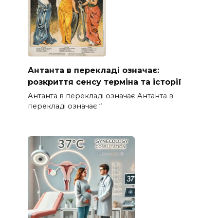
Антанта в перекладі означає:
розкриття сенсу терміна та історії
Антанта в перекладі означає Антанта в
перекладі означає “