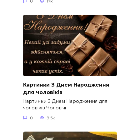
0
17к.
Картинки З Днем Народження
для чоловіків​
Картинки З Днем Народження для
чоловіків​ Чоловічі
0
9.5к.