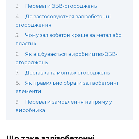
Переваги ЗБВ-огороджень
Де застосовуються залізобетонні
огородження
Чому залізобетон краще за метал або
пластик
Як відбувається виробництво ЗБВ-
огороджень
Доставка та монтаж огороджень
Як правильно обрати залізобетонні
елементи
Переваги замовлення напряму у
виробника
Що таке залізобетонні