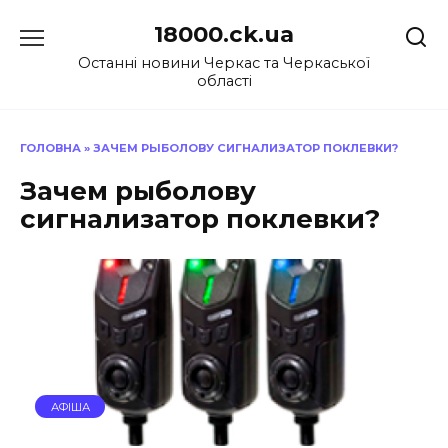
Перейти
18000.ck.ua
до
вмісту
Останні новини Черкас та Черкаської
області
ГОЛОВНА
»
ЗАЧЕМ РЫБОЛОВУ СИГНАЛИЗАТОР ПОКЛЕВКИ?
Зачем рыболову
сигнализатор поклевки?
АФІША