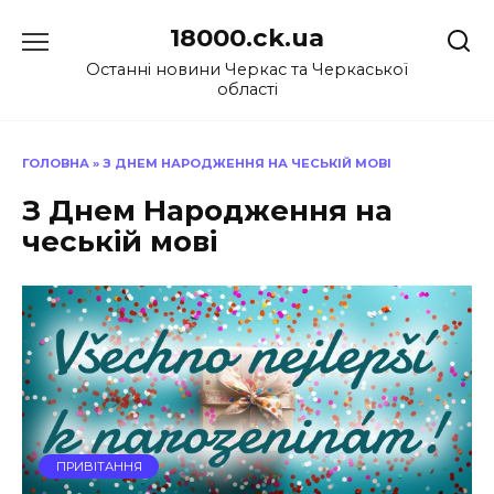
Перейти
18000.ck.ua
до
вмісту
Останні новини Черкас та Черкаської
області
ГОЛОВНА
»
З ДНЕМ НАРОДЖЕННЯ НА ЧЕСЬКІЙ МОВІ
З Днем Народження на
чеській мові
ПРИВІТАННЯ