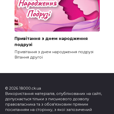
Привітання з днем народження
подрузі
Привітання з днем народження подрузі
Вітання другої
© 2026 18000.ck.ua
Використання матеріалів, опублікованих на сайті,
допускається тільки з письмового дозволу
правовласника та з обов'язковим прямим
посиланням на сторінку, з якої запозичений