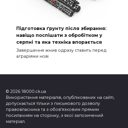
Підготовка ґрунту після збирання:
навіщо поспішати з обробітком у
серпні та яка техніка впорається
Завершення жнив одразу ставить перед
аграріями нові
© 2026 18000.ck.ua
Використання матеріалів, опублікованих на сайті,
допускається тільки з письмового дозволу
правовласника та з обов'язковим прямим
посиланням на сторінку, з якої запозичений
матеріал.