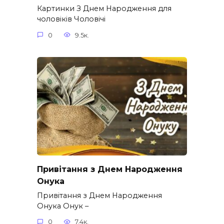
Картинки З Днем Народження для
чоловіків​ Чоловічі
0
9.5к.
Привітання з Днем Народження
Онука
Привітання з Днем Народження
Онука Онук –
0
7.4к.