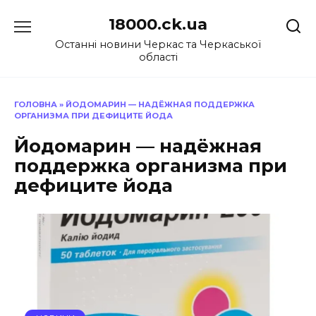
Перейти
18000.ck.ua
до
вмісту
Останні новини Черкас та Черкаської
області
ГОЛОВНА
»
ЙОДОМАРИН — НАДЁЖНАЯ ПОДДЕРЖКА
ОРГАНИЗМА ПРИ ДЕФИЦИТЕ ЙОДА
Йодомарин — надёжная
поддержка организма при
дефиците йода