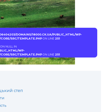
06404203/DOMAINS/18000.CK.UA/PUBLIC_HTML/WP-
CORE/SRC/TEMPLATE.PHP
ON LINE
251
 ON NULL IN
UBLIC_HTML/WP-
CORE/SRC/TEMPLATE.PHP
ON LINE
251
цький степ
ти
ість