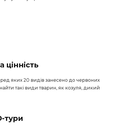
а цінність
еред яких 20 видів занесено до червоних
найти такі види тварин, як козуля, дикий
D-тури