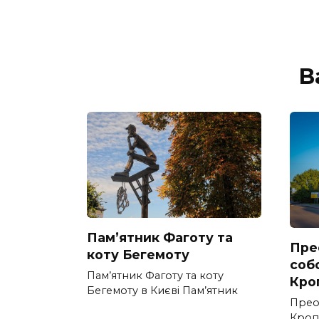
В
Пам’ятник Фаготу та
Пре
коту Бегемоту
соб
Пам’ятник Фаготу та коту
Кро
Бегемоту в Києві Пам’ятник
Прео
Кроп