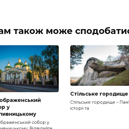
ам також може сподобати
Стільське городище
ображенський
Стільське городище – Пам
ор у
історії та
пивницькому
браженський собор у
ивницькому: Відвідайте