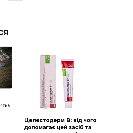
ся
’ятка
Целестодерм В: від чого
допомагає цей засіб та