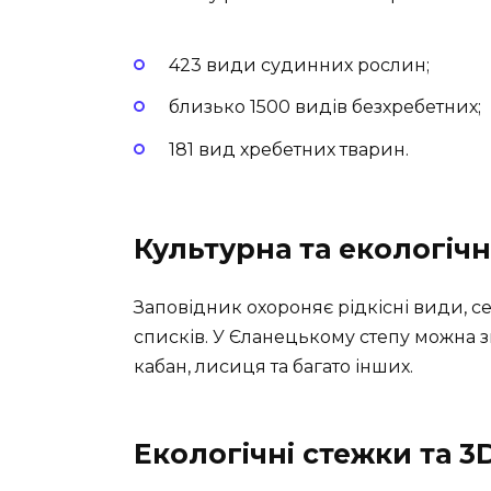
423 види судинних рослин;
близько 1500 видів безхребетних;
181 вид хребетних тварин.
Культурна та екологічн
Заповідник охороняє рідкісні види, с
списків. У Єланецькому степу можна з
кабан, лисиця та багато інших.
Екологічні стежки та 3