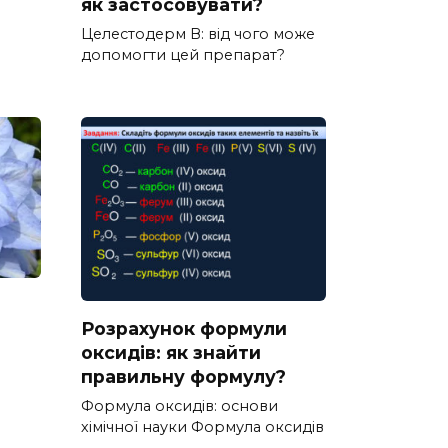
як застосовувати?
Целестодерм В: від чого може
допомогти цей препарат?
Розрахунок формули
оксидів: як знайти
правильну формулу?
Формула оксидів: основи
хімічної науки Формула оксидів