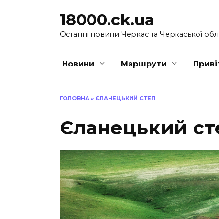
Перейти
18000.ck.ua
до
вмісту
Останні новини Черкас та Черкаської обл
Новини
Маршрути
Приві
ГОЛОВНА
»
ЄЛАНЕЦЬКИЙ СТЕП
Єланецький ст