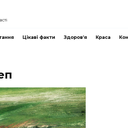
асті
тання
Цікаві факти
Здоров’я
Краса
Ко
еп