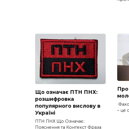
Про
Що означає ПТН ПНХ:
мол
розшифровка
Фахо
популярного вислову в
– це
Україні
ПТН ПНХ Що Означає:
Пояснення та Контекст Фраза