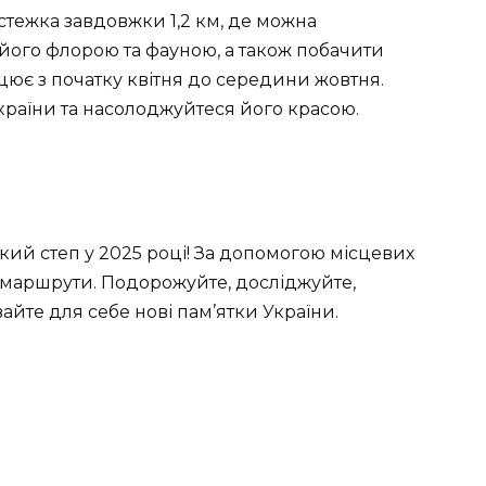
 стежка завдовжки 1,2 км, де можна
 його флорою та фауною, а також побачити
цює з початку квітня до середини жовтня.
раїни та насолоджуйтеся його красою.
кий степ у 2025 році! За допомогою місцевих
ші маршрути. Подорожуйте, досліджуйте,
йте для себе нові пам’ятки України.