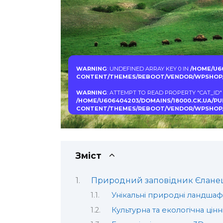
WARNING
: UNDEFINED ARRAY KEY 0 IN
/HOME/U6
CONTENT/THEMES/REBOOT/VENDOR/WPSHOP/
WARNING
: ATTEMPT TO READ PROPERTY "CAT_ID"
/HOME/U606404203/DOMAINS/18000.CK.UA/P
CONTENT/THEMES/REBOOT/VENDOR/WPSHOP/
Зміст
Природний заповідник Єлане
Унікальні природні ландшаф
Культурна та екологічна цінн