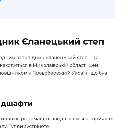
и
дник Єланецький степ
иродний заповідник Єланецький степ – це
 Знаходиться в Миколаївській області, цей
овідником у Правобережній Україні, що був
андшафти
і охоплює різноманітні ландшафти, які сприяють
у. Тут ви зустрінете: