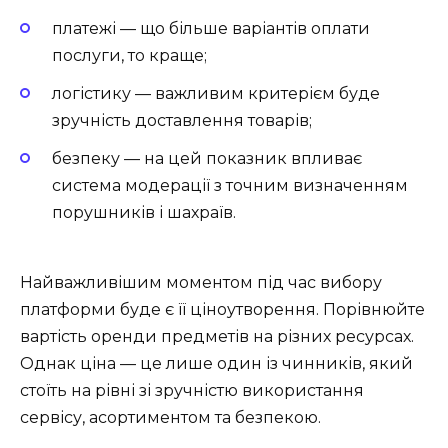
платежі
—
що більше варіантів оплати
послуги, то краще;
логістику
—
важливим критерієм буде
зручність доставлення товарів;
безпеку
—
на цей показник впливає
система модерації з точним визначенням
порушників і шахраїв.
Найважливішим моментом під час вибору
платформи буде є її ціноутворення. Порівнюйте
вартість оренди предметів на різних ресурсах.
Однак ціна
—
це лише один із чинників, який
стоїть на рівні зі зручністю використання
сервісу, асортиментом та безпекою.