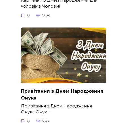
Картинки З Днем Народження для
чоловіків​ Чоловічі
0
9.5к.
Привітання з Днем Народження
Онука
Привітання з Днем Народження
Онука Онук –
0
7.4к.