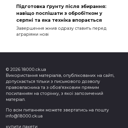
Підготовка ґрунту після збирання:
навіщо поспішати з обробітком у
серпні та яка техніка впорається
Завершення жнив одразу ставить перед
аграріями нові
© 2026 18000.ck.ua
Використання матеріалів, опублікованих на сайті,
допускається тільки з письмового дозволу
правовласника та з обов'язковим прямим
посиланням на сторінку, з якої запозичений
матеріал.
По всім питанням можете звертатись на пошту
info@18000.ck.ua
купити пакети