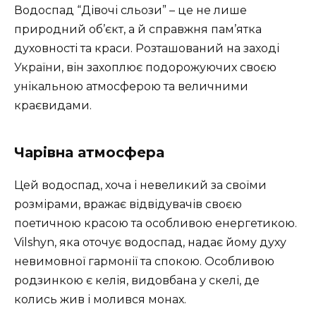
Водоспад “Дівочі сльози” – це не лише
природний об’єкт, а й справжня пам’ятка
духовності та краси. Розташований на заході
України, він захоплює подорожуючих своєю
унікальною атмосферою та величними
краєвидами.
Чарівна атмосфера
Цей водоспад, хоча і невеликий за своїми
розмірами, вражає відвідувачів своєю
поетичною красою та особливою енергетикою.
Vilshyn, яка оточує водоспад, надає йому духу
невимовної гармонії та спокою. Особливою
родзинкою є келія, видовбана у скелі, де
колись жив і молився монах.