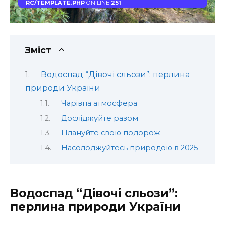
RC/TEMPLATE.PHP
ON LINE
251
Зміст
Водоспад “Дівочі сльози”: перлина
природи України
Чарівна атмосфера
Досліджуйте разом
Плануйте свою подорож
Насолоджуйтесь природою в 2025
Водоспад “Дівочі сльози”:
перлина природи України