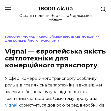
Перейти
18000.ck.ua
до
вмісту
Останні новини Черкас та Черкаської
області
ГОЛОВНА
»
VIGNAL — ЄВРОПЕЙСЬКА ЯКІСТЬ СВІТЛОТЕХНІКИ
ДЛЯ КОМЕРЦІЙНОГО ТРАНСПОРТУ
Vignal — європейська якість
світлотехніки для
комерційного транспорту
У сфері комерційного транспорту особливу
роль відіграє якісна світлотехніка, адже від неї
залежить безпека руху та відповідність
технічним стандартам. Саме тому продукція
Vignal
користується довірою серед виробників