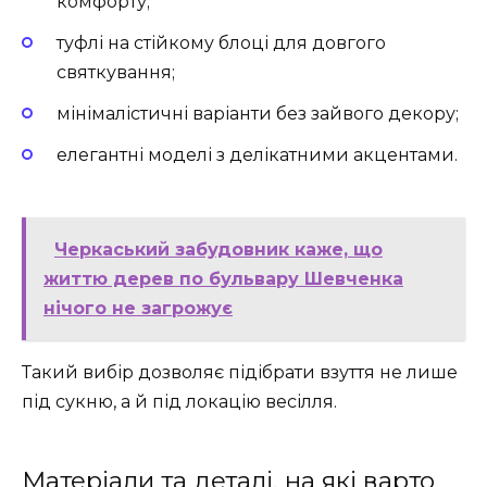
комфорту;
туфлі на стійкому блоці для довгого
святкування;
мінімалістичні варіанти без зайвого декору;
елегантні моделі з делікатними акцентами.
Черкаський забудовник каже, що
життю дерев по бульвару Шевченка
нічого не загрожує
Такий вибір дозволяє підібрати взуття не лише
під сукню, а й під локацію весілля.
Матеріали та деталі, на які варто