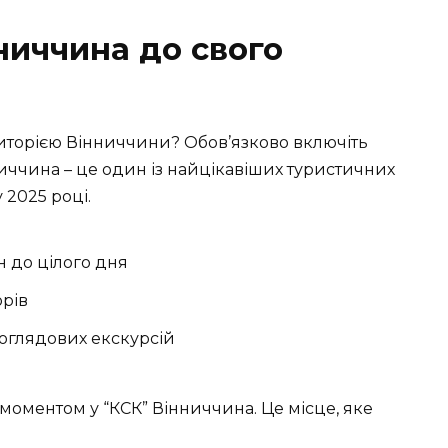
ниччина до свого
иторією Вінниччини? Обов’язково включіть
ниччина – це один із найцікавіших туристичних
у 2025 році.
ин до цілого дня
орів
а оглядових екскурсій
оментом у “КСК” Вінниччина. Це місце, яке