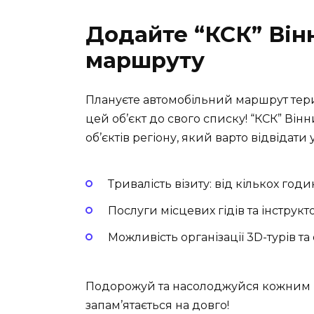
Додайте “КСК” Він
маршруту
Плануєте автомобільний маршрут тер
цей об’єкт до свого списку! “КСК” Він
об’єктів регіону, який варто відвідати 
Тривалість візиту: від кількох год
Послуги місцевих гідів та інструкт
Можливість організації 3D-турів т
Подорожуй та насолоджуйся кожним м
запам’ятається на довго!