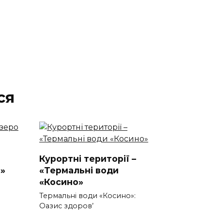
ся
Курортні території –
»
«Термальні води
«Косино»
Термальні води «Косино»:
Оазис здоров’