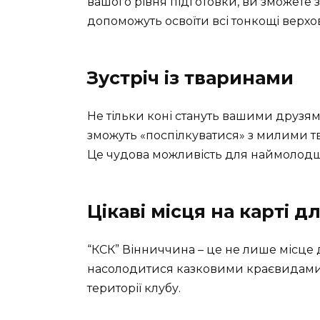
вашого рівня підготовки, ви зможете з
допоможуть освоїти всі тонкощі верхово
Зустріч із тваринами
Не тільки коні стануть вашими друзям
зможуть «поспілкуватися» з милими тв
Це чудова можливість для наймолодших
Цікаві місця на карті 
“КСК” Вінниччина – це не лише місце д
насолодитися казковими краєвидами 
території клубу.