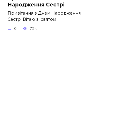
Народження Сестрі
Привітання з Днем Народження
Сестрі Вітаю зі святом
0
7.2к.