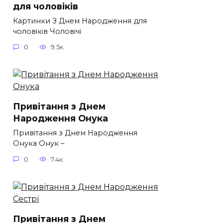
для чоловіків​
Картинки З Днем Народження для
чоловіків​ Чоловічі
0
9.5к.
Привітання з Днем
Народження Онука
Привітання з Днем Народження
Онука Онук –
0
7.4к.
Привітання з Днем