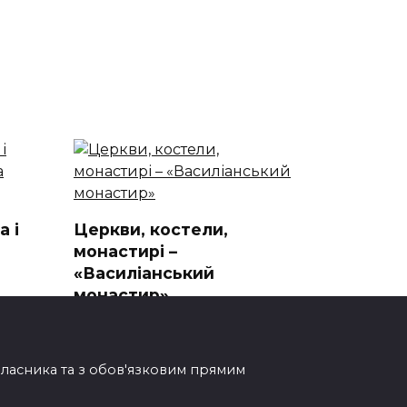
а і
Церкви, костели,
монастирі –
«Василіанський
монастир»
та
Василіанський монастир:
прихований скарб Ужгорода
Василіанський
овласника та з обов'язковим прямим