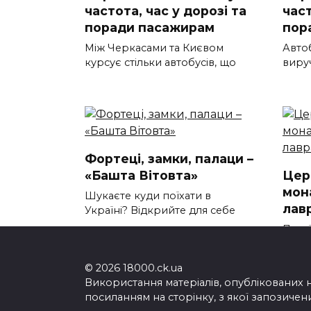
частота, час у дорозі та
част
поради пасажирам
пор
Між Черкасами та Києвом
Авто
курсує стільки автобусів, що
вируч
Фортеці, замки, палаци –
«Башта Вітовта»
Цер
мон
Шукаєте куди поїхати в
лав
Україні? Відкрийте для себе
Почаї
перл
© 2026 18000.ck.ua
Використання матеріалів, опублікованих 
посиланням на сторінку, з якої запозичен