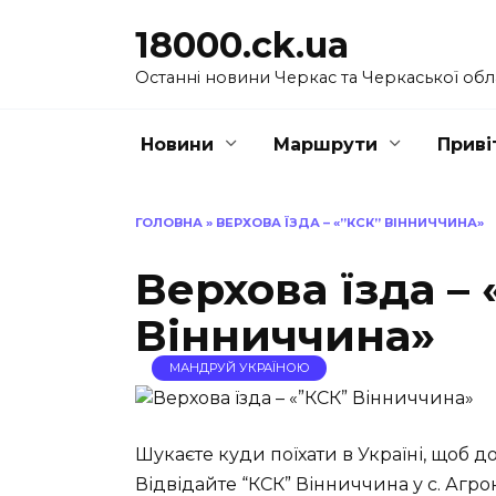
Перейти
18000.ck.ua
до
вмісту
Останні новини Черкас та Черкаської обл
Новини
Маршрути
Приві
ГОЛОВНА
»
ВЕРХОВА ЇЗДА – «”КСК” ВІННИЧЧИНА»
Верхова їзда –
Вінниччина»
МАНДРУЙ УКРАЇНОЮ
Шукаєте куди поїхати в Україні, щоб 
Відвідайте “КСК” Вінниччина у с. Агро