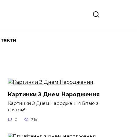
нтакти
Картинки З Днем Народження
Картинки З Днем Народження Вітаю зі
святом!
0
31к.