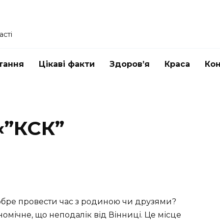
асті
тання
Цікаві факти
Здоров’я
Краса
Ко
 «”КСК”
добре провести час з родиною чи друзями?
номічне, що неподалік від Вінниці. Це місце