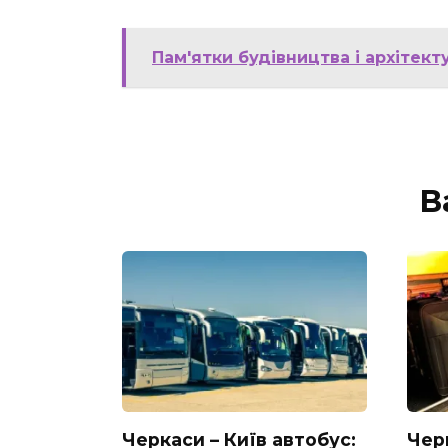
Пам'ятки будівництва і архітектур
В
Черкаси – Київ автобус:
Черк