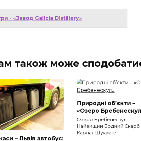
и - «Завод Galicia Distillery»
ам також може сподобати
Природні об’єкти –
«Озеро Бребенескул
Озеро Бребенескул:
Найвищий Водний Скарб
Карпат Шукаєте
аси – Львів автобус: