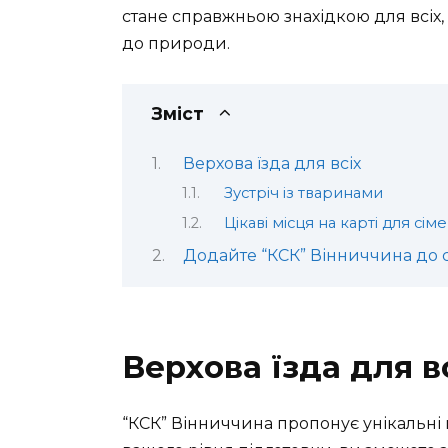
стане справжньою знахідкою для всіх,
до природи.
Зміст
Верхова їзда для всіх
Зустріч із тваринами
Цікаві місця на карті для сі
Додайте “КСК” Вінниччина до 
Верхова їзда для в
“КСК” Вінниччина пропонує унікальні 