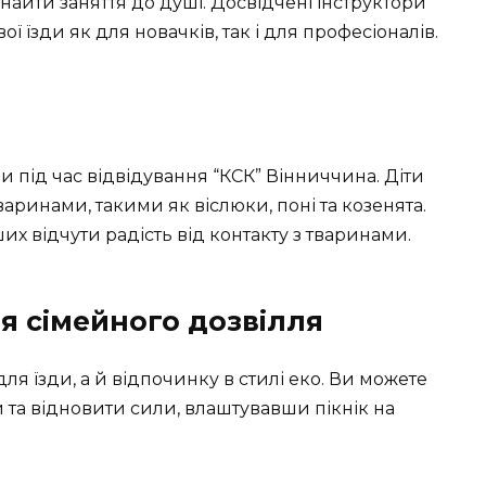
найти заняття до душі. Досвідчені інструктори
ї їзди як для новачків, так і для професіоналів.
и під час відвідування “КСК” Вінниччина. Діти
аринами, такими як віслюки, поні та козенята.
 відчути радість від контакту з тваринами.
для сімейного дозвілля
ля їзди, а й відпочинку в стилі еко. Ви можете
та відновити сили, влаштувавши пікнік на