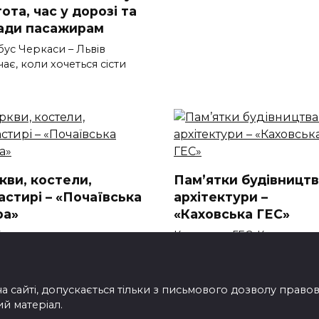
ота, час у дорозі та
ади пасажирам
бус Черкаси – Львів
ає, коли хочеться сісти
кви, костели,
Пам’ятки будівництв
астирі – «Почаївська
архітектури –
ра»
«Каховська ГЕС»
вська лавра – духовна
Каховська ГЕС: Культурна 
ина Волині Шукаєте куди
Технічна Пам’
на сайті, допускається тільки з письмового дозволу прав
ий матеріал.