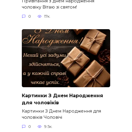
Привітання з днем народження
чоловіку Вітаю зі святом!
0
17к.
Картинки З Днем Народження
для чоловіків​
Картинки З Днем Народження для
чоловіків​ Чоловічі
0
9.5к.