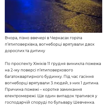
Вчора, пізно ввечері в Черкасах горіла
п’ятиповерхівка, вогнеборці врятували двох
дорослих та дитину
По проспекту Хіміків 11 грудня виникла пожежа
на 2-му поверсі п’ятиповерхового
багатоквартирного будинку. Під час гасіння
вогнеборці врятували 3 людей, з них 1 дитина.
Причина пожежі – коротке замикання
електромережі. Ще один випадок трапився у
господарчій споруді по бульвару Шевченка.