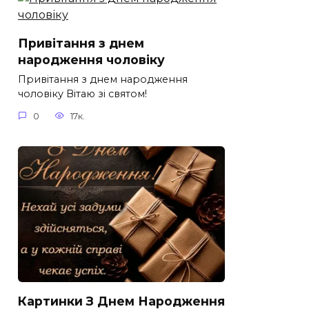
Привітання з днем
народження чоловіку
Привітання з днем народження
чоловіку Вітаю зі святом!
0
17к.
Картинки З Днем Народження