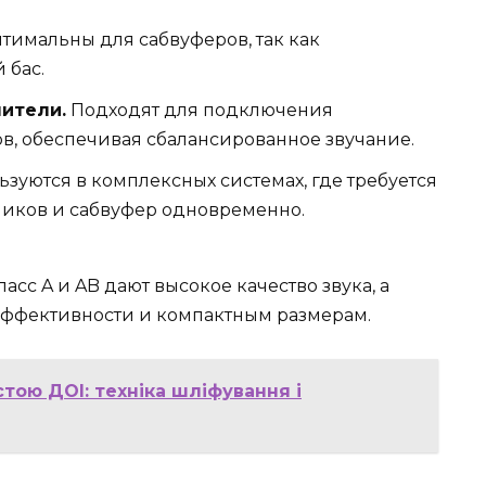
тимальны для сабвуферов, так как
 бас.
лители.
Подходят для подключения
в, обеспечивая сбалансированное звучание.
зуются в комплексных системах, где требуется
иков и сабвуфер одновременно.
ласс A и AB дают высокое качество звука, а
эффективности и компактным размерам.
тою ДОІ: техніка шліфування і