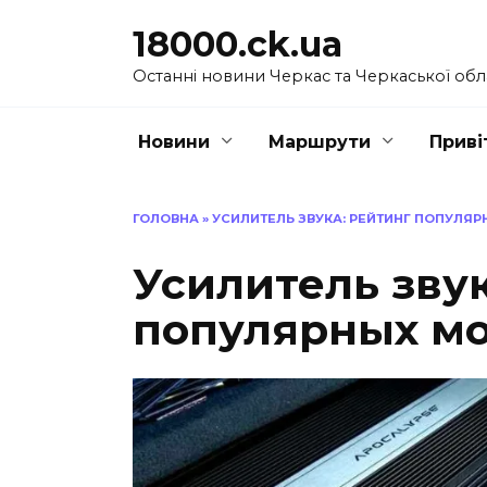
Перейти
18000.ck.ua
до
вмісту
Останні новини Черкас та Черкаської обл
Новини
Маршрути
Приві
ГОЛОВНА
»
УСИЛИТЕЛЬ ЗВУКА: РЕЙТИНГ ПОПУЛЯР
Усилитель звук
популярных мо