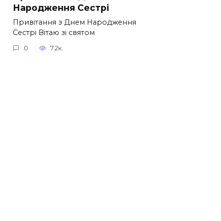
Народження Сестрі
Привітання з Днем Народження
Сестрі Вітаю зі святом
0
7.2к.