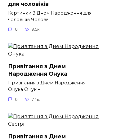
для чоловіків​
Картинки З Днем Народження для
чоловіків​ Чоловічі
0
9.5к.
Привітання з Днем
Народження Онука
Привітання з Днем Народження
Онука Онук –
0
7.4к.
Привітання з Днем