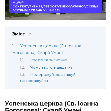
ML/WP-
CONTENT/THEMES/REBOOT/VENDOR/WPSHOP/CORE/S
RC/TEMPLATE.PHP
ON LINE
251
Зміст
Успенська церква (Св. Іоанна
Богослова): Скарб Умані
Історія та значення
Чому варто відвідати?
Подорожуй, досліджуй,
насолоджуйся!
Успенська церква (Св. Іоанна
Богослова): Скарб Умані