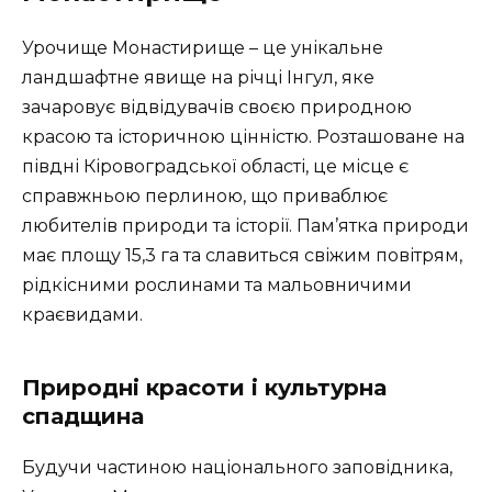
Урочище Монастирище – це унікальне
ландшафтне явище на річці Інгул, яке
зачаровує відвідувачів своєю природною
красою та історичною цінністю. Розташоване на
півдні Кіровоградської області, це місце є
справжньою перлиною, що приваблює
любителів природи та історії. Пам’ятка природи
має площу 15,3 га та славиться свіжим повітрям,
рідкісними рослинами та мальовничими
краєвидами.
Природні красоти і культурна
спадщина
Будучи частиною національного заповідника,