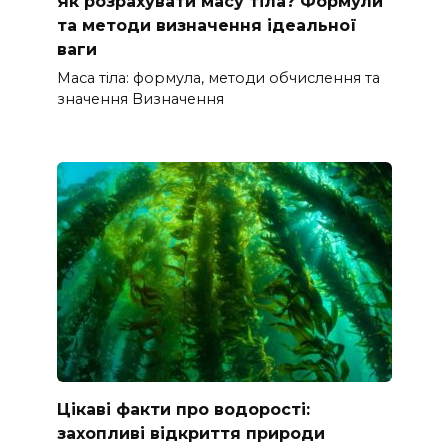
Як розрахувати масу тіла? Формули
та методи визначення ідеальної
ваги
Маса тіла: формула, методи обчислення та
значення Визначення
Цікаві факти про водорості:
захопливі відкриття природи