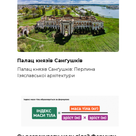
Палац князів Санґушків
Палац князів Санґушків: Перлина
Ізяславської архітектури