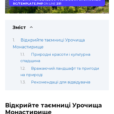
RC/TEMPLATE.PHP
ON LINE
251
Зміст
Відкрийте таємниці Урочища
Монастирище
Природні красоти і культурна
спадщина
Вражаючий ландшафт та пригоди
на природі
Рекомендації для відвідувачів
Відкрийте таємниці Урочища
Монастирище