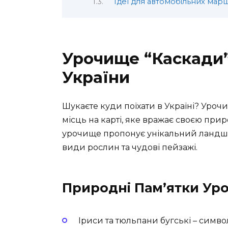
Ідеї для автомобільних маршр
Урочище “Каскади”
України
Шукаєте куди поїхати в Україні? Уроч
місць на карті, яке вражає своєю прир
урочище пропонує унікальний ландшафт
види рослин та чудові пейзажі.
Природні Пам’ятки Ур
Іриси та тюльпани бугські – симв