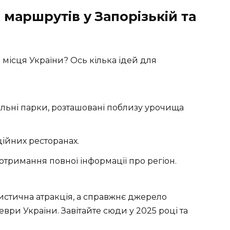
 маршрутів у Запорізькій та
 місця України? Ось кілька ідей для
альні парки, розташовані поблизу урочища
ійних ресторанах.
 отримання повної інформації про регіон.
истична атракція, а справжнє джерело
ври України. Завітайте сюди у 2025 році та