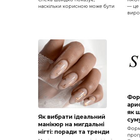
наскільки корисною може бути
— це
виро
Фор
ари
як 
Як вибрати ідеальний
сум
манікюр на мигдальні
Форм
нігті: поради та тренди
прогр