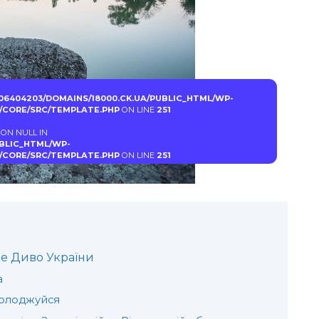
06404203/DOMAINS/18000.CK.UA/PUBLIC_HTML/WP-
CORE/SRC/TEMPLATE.PHP
ON LINE
251
 ON NULL IN
UBLIC_HTML/WP-
CORE/SRC/TEMPLATE.PHP
ON LINE
251
е Диво України
а
солоджуйся