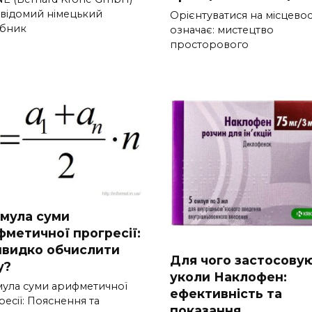
 відомий німецький
Орієнтуватися на місцевос
бник
означає: мистецтво
просторового
мула суми
фметичної прогресії:
швидко обчислити
Для чого застосову
у?
уколи Наклофен:
ула суми арифметичної
ефективність та
есії: Пояснення та
показання