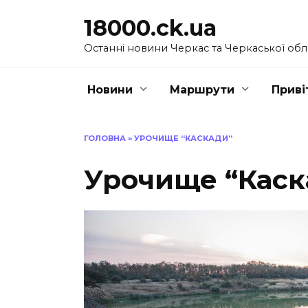
Перейти
18000.ck.ua
до
вмісту
Останні новини Черкас та Черкаської обл
Новини
Маршрути
Приві
ГОЛОВНА
»
УРОЧИЩЕ “КАСКАДИ”
Урочище “Каск