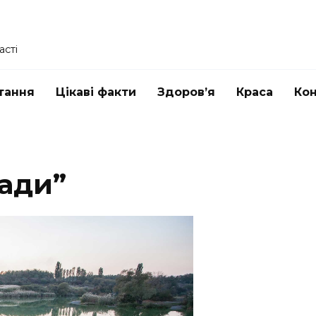
асті
тання
Цікаві факти
Здоров’я
Краса
Ко
ади”