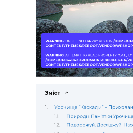
WARNING
: UNDEFINED ARRAY KEY 0 IN
/HOME/U6
CONTENT/THEMES/REBOOT/VENDOR/WPSHOP/
WARNING
: ATTEMPT TO READ PROPERTY "CAT_ID"
/HOME/U606404203/DOMAINS/18000.CK.UA/P
CONTENT/THEMES/REBOOT/VENDOR/WPSHOP/
Зміст
Урочище “Каскади” – Прихован
Природні Пам’ятки Урочищ
Подорожуй, Досліджуй, На