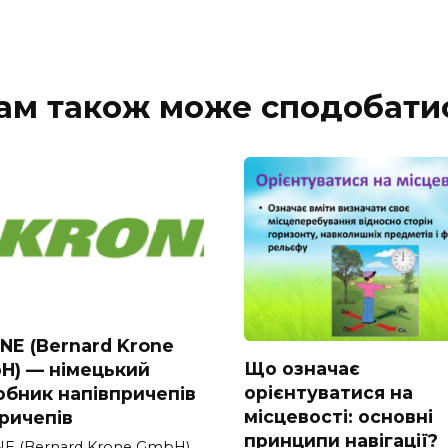
ам також може сподобати
NE (Bernard Krone
Що означає
H) — німецький
орієнтуватися на
обник напівпричепів
місцевості: основні
причепів
принципи навігації?
E (Bernard Krone GmbH)