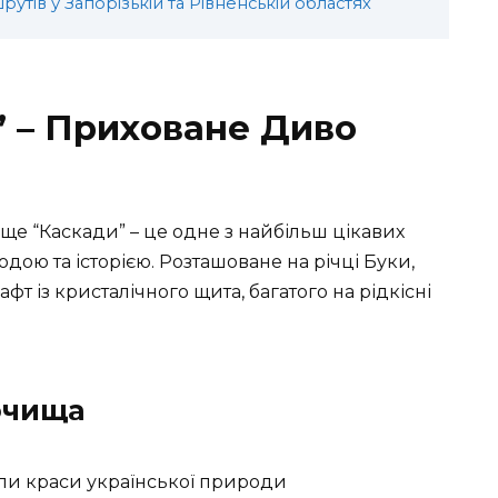
утів у Запорізькій та Рівненській областях
 – Приховане Диво
ище “Каскади” – це одне з найбільш цікавих
одою та історією. Розташоване на річці Буки,
 із кристалічного щита, багатого на рідкісні
очища
оли краси української природи