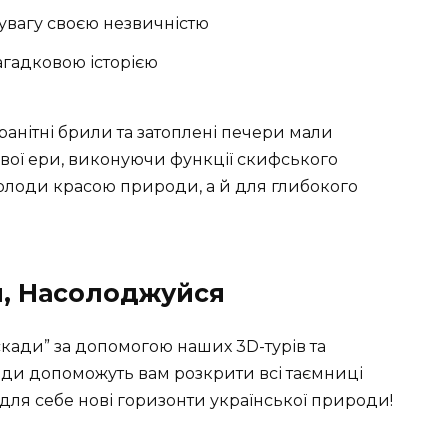
 увагу своєю незвичністю
загадковою історією
анітні брили та затоплені печери мали
ової ери, виконуючи функції скифського
олоди красою природи, а й для глибокого
, Насолоджуйся
скади” за допомогою наших 3D-турів та
іди допоможуть вам розкрити всі таємниці
для себе нові горизонти української природи!