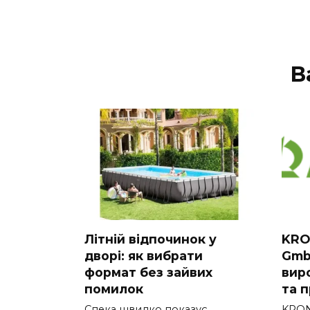
В
Літній відпочинок у
KRO
дворі: як вибрати
Gmb
формат без зайвих
вир
помилок
та 
Спека швидко показує,
KRON