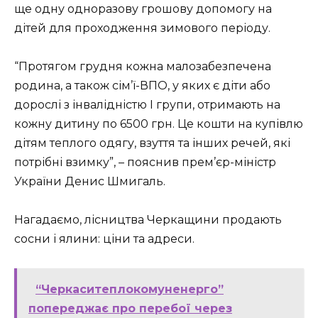
ще одну одноразову грошову допомогу на
дітей для проходження зимового періоду.
“Протягом грудня кожна малозабезпечена
родина, а також сім’ї-ВПО, у яких є діти або
дорослі з інвалідністю І групи, отримають на
кожну дитину по 6500 грн. Це кошти на купівлю
дітям теплого одягу, взуття та інших речей, які
потрібні взимку”, – пояснив прем’єр-міністр
України Денис Шмигаль.
Нагадаємо, лісництва Черкащини продають
сосни і ялини: ціни та адреси.
“Черкаситеплокомуненерго”
попереджає про перебої через