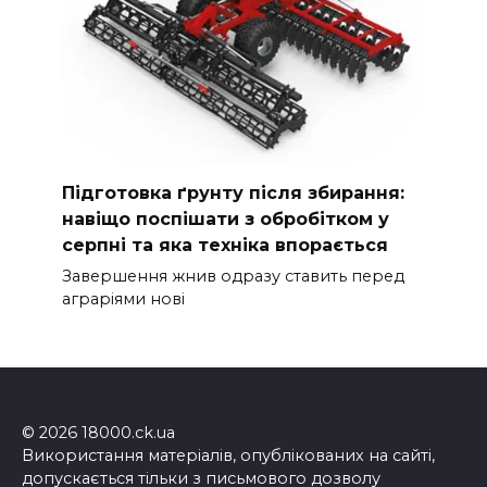
Підготовка ґрунту після збирання:
навіщо поспішати з обробітком у
серпні та яка техніка впорається
Завершення жнив одразу ставить перед
аграріями нові
© 2026 18000.ck.ua
Використання матеріалів, опублікованих на сайті,
допускається тільки з письмового дозволу