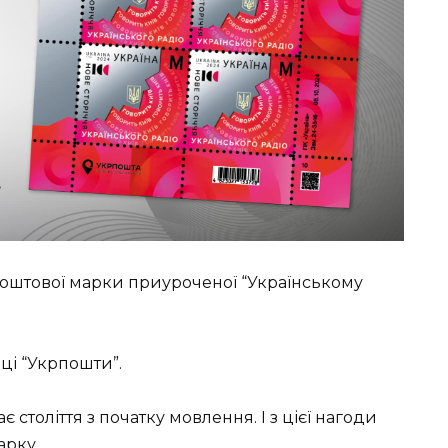
поштової марки приуроченої “Українському
ці “Укрпошти”.
є століття з початку мовлення. І з цієї нагоди
арку.