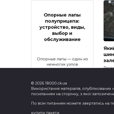
Опорные лапы
полуприцепа:
устройство, виды,
выбор и
обслуживание
Яки
шина
Опорные лапы — один из
зал
немногих узлов
Розм
полуприцепа
205/5
найп
© 2026 18000.ck.ua
Використання матеріалів, опублікованих 
посиланням на сторінку, з якої запозичен
По всім питанням можете звертатись на п
купити пакети