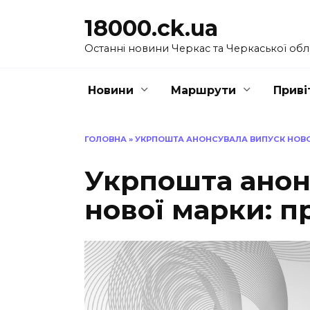
Перейти
18000.ck.ua
до
вмісту
Останні новини Черкас та Черкаської обл
Новини
Маршрути
Приві
ГОЛОВНА
»
УКРПОШТА АНОНСУВАЛА ВИПУСК НОВО
Укрпошта анон
нової марки: п