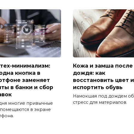
тех-минимализм:
Кожа и замша после
 одна кнопка в
дождя: как
ртфоне заменяет
восстановить цвет и
иты в банки и сбор
испортить обувь
авок
Намокшая под дождем об
стресс для материалов.
дня многие привычные
 помещаются в экране
тфона.