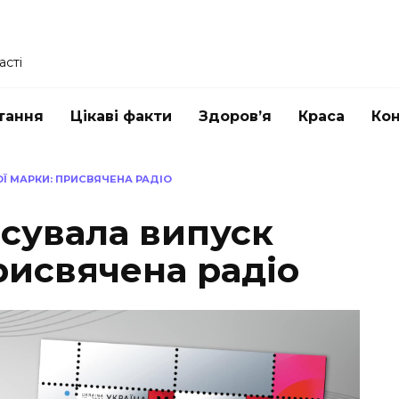
асті
тання
Цікаві факти
Здоров’я
Краса
Ко
Ї МАРКИ: ПРИСВЯЧЕНА РАДІО
сувала випуск
рисвячена радіо