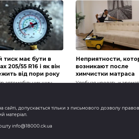
й тиск має бути в
Неприятности, кото
х 205/55 R16 і як він
возникают после
ежить від пори року
химчистки матраса
ір автомобільних шин
Удобная кровать и арома
5 R16 – один із
чистое постельное белье
опулярніших
на сайті, допускається тільки з письмового дозволу прав
ий матеріал.
ошту info@18000.ck.ua