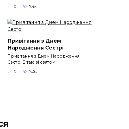
0
7.4к.
Привітання з Днем
Народження Сестрі
Привітання з Днем Народження
Сестрі Вітаю зі святом
0
7.2к.
ся