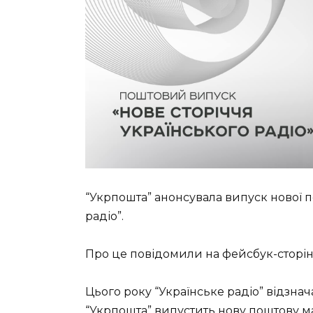
“Укрпошта” анонсувала випуск нової 
радіо”.
Про це повідомили на фейсбук-сторін
Цього року “Українське радіо” відзнача
“Укрпошта” випустить нову поштову м