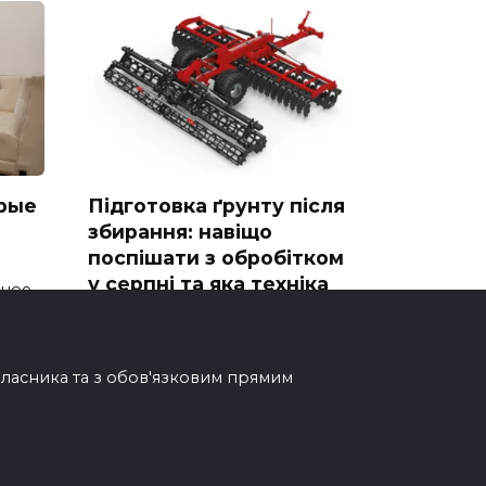
рые
Підготовка ґрунту після
збирання: навіщо
поспішати з обробітком
у серпні та яка техніка
тное
впорається
Завершення жнив одразу
ставить перед аграріями нові
овласника та з обов'язковим прямим