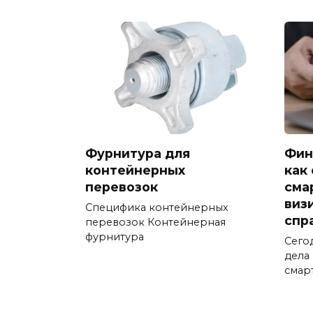
Фурнитура для
Фин
контейнерных
как
перевозок
сма
виз
Специфика контейнерных
спр
перевозок Контейнерная
фурнитура
Сего
дела
смар