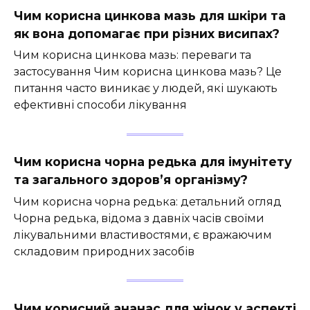
Чим корисна цинкова мазь для шкіри та
як вона допомагає при різних висипах?
Чим корисна цинкова мазь: переваги та
застосування Чим корисна цинкова мазь? Це
питання часто виникає у людей, які шукають
ефективні способи лікування
Чим корисна чорна редька для імунітету
та загального здоров’я організму?
Чим корисна чорна редька: детальний огляд
Чорна редька, відома з давніх часів своїми
лікувальними властивостями, є вражаючим
складовим природних засобів
Чим корисний ананас для жінок у аспекті