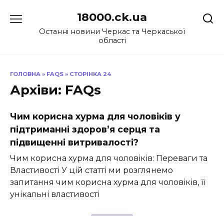
Перейти
18000.ck.ua
до
вмісту
Останні новини Черкас та Черкаської
області
ГОЛОВНА
»
FAQS
»
СТОРІНКА 24
Архіви:
FAQs
Чим корисна хурма для чоловіків у
підтриманні здоров’я серця та
підвищенні витривалості?
Чим корисна хурма для чоловіків: Переваги та
Властивості У цій статті ми розглянемо
запитання чим корисна хурма для чоловіків, її
унікальні властивості