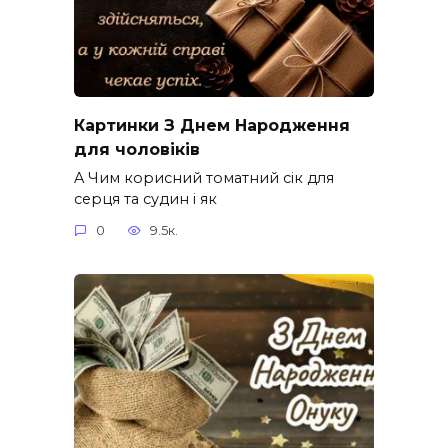
Картинки З Днем Народження
для чоловіків​
A Чим корисний томатний сік для
серця та судин і як
0
9.5к.