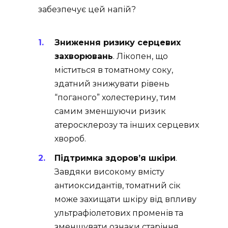
забезпечує цей напій?
Зниження ризику серцевих
захворювань
. Лікопен, що
міститься в томатному соку,
здатний знижувати рівень
“поганого” холестерину, тим
самим зменшуючи ризик
атеросклерозу та інших серцевих
хвороб.
Підтримка здоров’я шкіри
.
Завдяки високому вмісту
антиоксидантів, томатний сік
може захищати шкіру від впливу
ультрафіолетових променів та
зменшувати ознаки старіння.