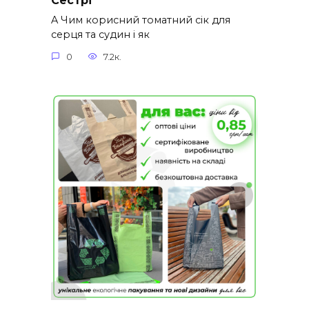
Сестрі
A Чим корисний томатний сік для
серця та судин і як
0
7.2к.