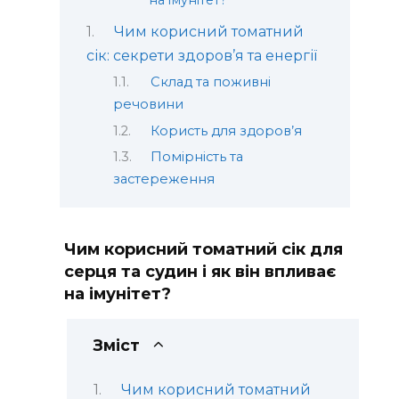
на імунітет?
Чим корисний томатний
сік: секрети здоров’я та енергії
Склад та поживні
речовини
Користь для здоров’я
Помірність та
застереження
Чим корисний томатний сік для
серця та судин і як він впливає
на імунітет?
Зміст
Чим корисний томатний