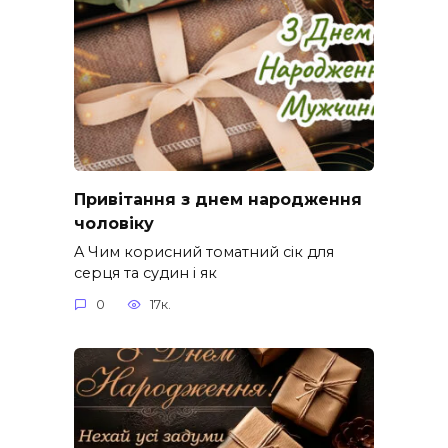
Привітання з днем народження
чоловіку
A Чим корисний томатний сік для
серця та судин і як
0
17к.