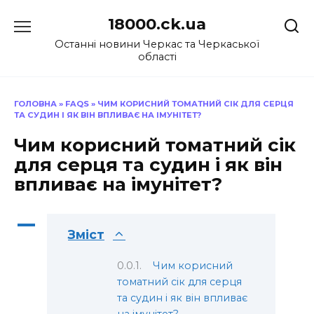
Перейти
18000.ck.ua
до
вмісту
Останні новини Черкас та Черкаської
області
ГОЛОВНА
»
FAQS
»
ЧИМ КОРИСНИЙ ТОМАТНИЙ СІК ДЛЯ СЕРЦЯ
ТА СУДИН І ЯК ВІН ВПЛИВАЄ НА ІМУНІТЕТ?
Чим корисний томатний сік
для серця та судин і як він
впливає на імунітет?
A
Зміст
Чим корисний
томатний сік для серця
та судин і як він впливає