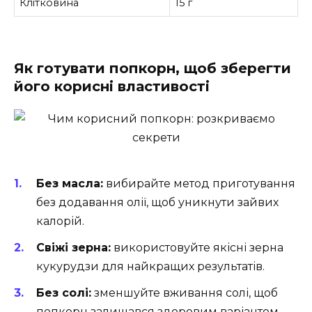
Клітковина
15 г
Як готувати попкорн, щоб зберегти
його корисні властивості
Без масла:
вибирайте метод приготування
без додавання олії, щоб уникнути зайвих
калорій.
Свіжі зерна:
використовуйте якісні зерна
кукурудзи для найкращих результатів.
Без солі:
зменшуйте вживання солі, щоб
попкорн залишався здоровим варіантом.