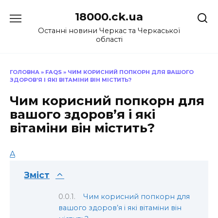
Перейти
18000.ck.ua
до
вмісту
Останні новини Черкас та Черкаської
області
ГОЛОВНА
»
FAQS
»
ЧИМ КОРИСНИЙ ПОПКОРН ДЛЯ ВАШОГО
ЗДОРОВ’Я І ЯКІ ВІТАМІНИ ВІН МІСТИТЬ?
Чим корисний попкорн для
вашого здоров’я і які
вітаміни він містить?
A
Зміст
Чим корисний попкорн для
вашого здоров’я і які вітаміни він