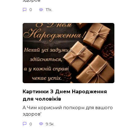
0
17к.
Картинки З Днем Народження
для чоловіків​
A Чим корисний попкорн для вашого
здоров’
0
9.5к.