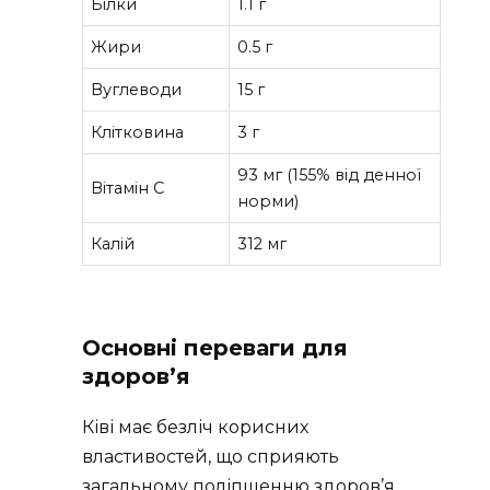
Білки
1.1 г
Жири
0.5 г
Вуглеводи
15 г
Клітковина
3 г
93 мг (155% від денної
Вітамін C
норми)
Калій
312 мг
Основні переваги для
здоров’я
Ківі має безліч корисних
властивостей, що сприяють
загальному поліпшенню здоров’я.