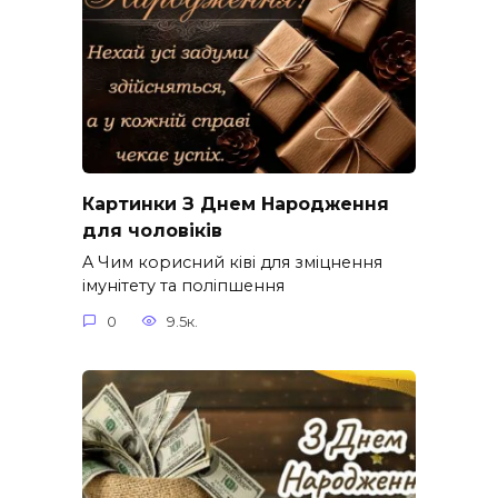
Картинки З Днем Народження
для чоловіків​
A Чим корисний ківі для зміцнення
імунітету та поліпшення
0
9.5к.