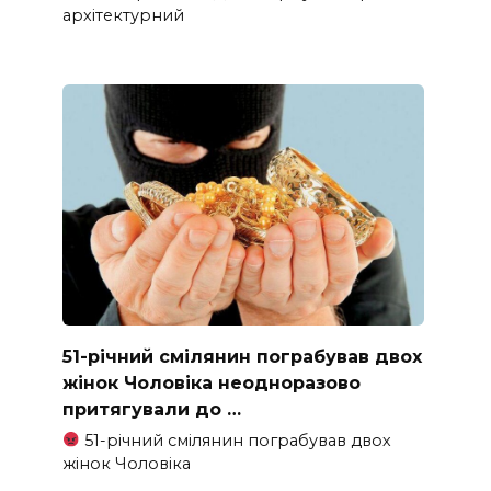
архітектурний
51-річний смілянин пограбував двох
жінок Чоловіка неодноразово
притягували до …
51-річний смілянин пограбував двох
жінок Чоловіка