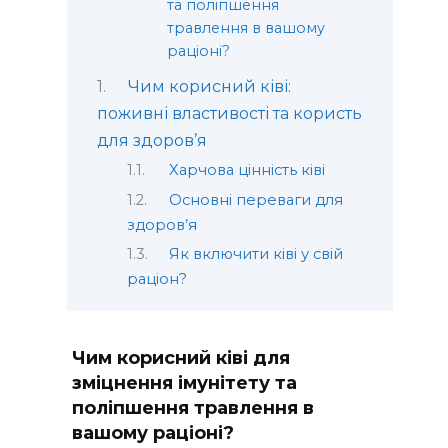
та поліпшення
травлення в вашому
раціоні?
Чим корисний ківі:
поживні властивості та користь
для здоров’я
Харчова цінність ківі
Основні переваги для
здоров’я
Як включити ківі у свій
раціон?
Чим корисний ківі для
зміцнення імунітету та
поліпшення травлення в
вашому раціоні?