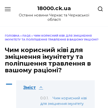
Перейти
18000.ck.ua
до
вмісту
Останні новини Черкас та Черкаської
області
ГОЛОВНА
»
FAQS
»
ЧИМ КОРИСНИЙ КІВІ ДЛЯ ЗМІЦНЕННЯ
ІМУНІТЕТУ ТА ПОЛІПШЕННЯ ТРАВЛЕННЯ В ВАШОМУ РАЦІОНІ?
Чим корисний ківі для
зміцнення імунітету та
поліпшення травлення в
вашому раціоні?
A
Зміст
Чим корисний ківі
для зміцнення імунітету