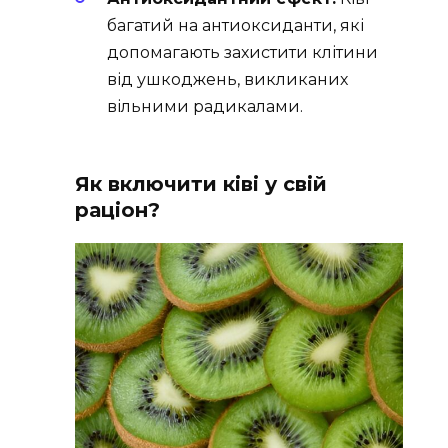
багатий на антиоксиданти, які
допомагають захистити клітини
від ушкоджень, викликаних
вільними радикалами.
Як включити ківі у свій
раціон?