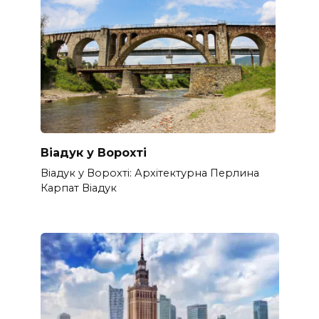
Віадук у Ворохті
Віадук у Ворохті: Архітектурна Перлина
Карпат Віадук