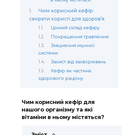
в ньому містяться?
Чим корисний кефір:
секрети користі для здоров’я
Цінний склад кефіру
Покращення травлення
Зміцнення імунної
системи
Захист від захворювань
Кефір як частина
здорового раціону
Чим корисний кефір для
нашого організму та які
вітаміни в ньому містяться?
Зміст