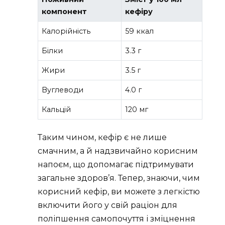
компонент
кефіру
Калорійність
59 ккал
Білки
3.3 г
Жири
3.5 г
Вуглеводи
4.0 г
Кальцій
120 мг
Таким чином, кефір є не лише
смачним, а й надзвичайно корисним
напоєм, що допомагає підтримувати
загальне здоров’я. Тепер, знаючи, чим
корисний кефір, ви можете з легкістю
включити його у свій раціон для
поліпшення самопочуття і зміцнення