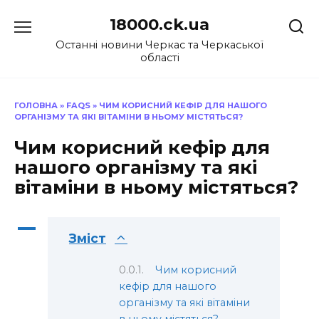
Перейти
18000.ck.ua
до
вмісту
Останні новини Черкас та Черкаської
області
ГОЛОВНА
»
FAQS
»
ЧИМ КОРИСНИЙ КЕФІР ДЛЯ НАШОГО
ОРГАНІЗМУ ТА ЯКІ ВІТАМІНИ В НЬОМУ МІСТЯТЬСЯ?
Чим корисний кефір для
нашого організму та які
вітаміни в ньому містяться?
A
Зміст
Чим корисний
кефір для нашого
організму та які вітаміни