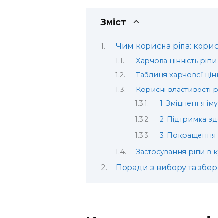
Зміст
Чим корисна ріпа: корис
Харчова цінність ріпи
Таблиця харчової цінн
Корисні властивості р
1. Зміцнення ім
2. Підтримка з
3. Покращення
Застосування ріпи в к
Поради з вибору та збер