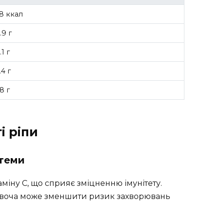
8 ккал
.9 г
.1 г
.4 г
.8 г
і ріпи
стеми
аміну C, що сприяє зміцненню імунітету.
овоча може зменшити ризик захворювань