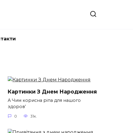
нтакти
Картинки З Днем Народження
A Чим корисна ріпа для нашого
здоров’
0
31к.