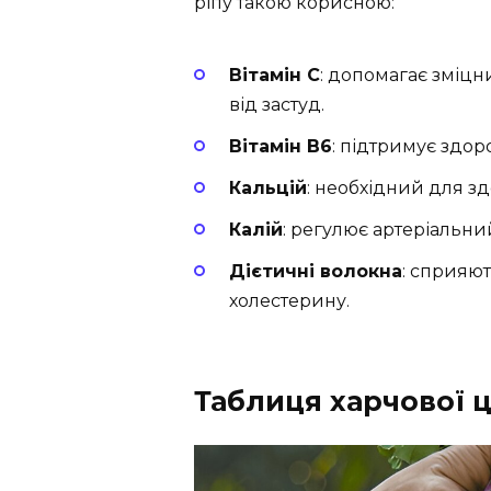
ріпу такою корисною:
Вітамін C
: допомагає зміц
від застуд.
Вітамін B6
: підтримує здо
Кальцій
: необхідний для здо
Калій
: регулює артеріальни
Дієтичні волокна
: сприяю
холестерину.
Таблиця харчової ц