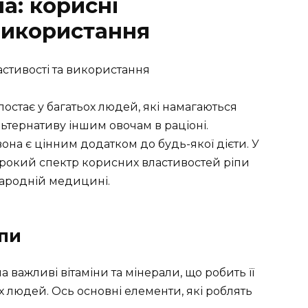
а: корисні
 використання
остає у багатьох людей, які намагаються
ьтернативу іншим овочам в раціоні.
вона є цінним додатком до будь-якої дієти. У
рокий спектр корисних властивостей ріпи
а народній медицині.
іпи
а важливі вітаміни та мінерали, що робить її
 людей. Ось основні елементи, які роблять