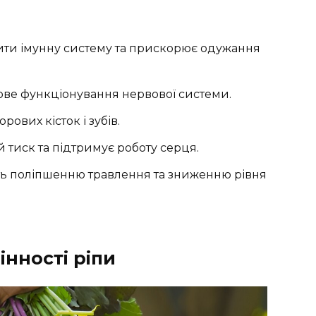
нити імунну систему та прискорює одужання
рове функціонування нервової системи.
рових кісток і зубів.
й тиск та підтримує роботу серця.
ть поліпшенню травлення та зниженню рівня
інності ріпи