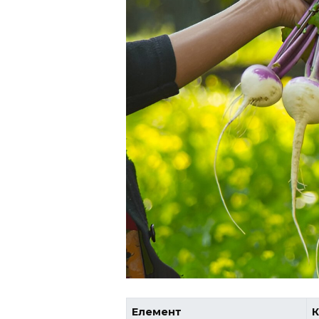
Елемент
К