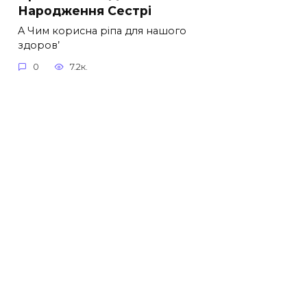
Народження Сестрі
A Чим корисна ріпа для нашого
здоров’
0
7.2к.