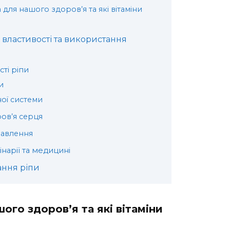
для нашого здоров’я та які вітаміни
 властивості та використання
ті ріпи
и
ної системи
ров’я серця
равлення
інарії та медицині
ання ріпи
ого здоров’я та які вітаміни