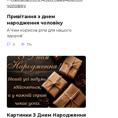
Привітання з днем
народження чоловіку
A Чим корисна ріпа для нашого
здоров’
0
17к.
Картинки З Днем Народження