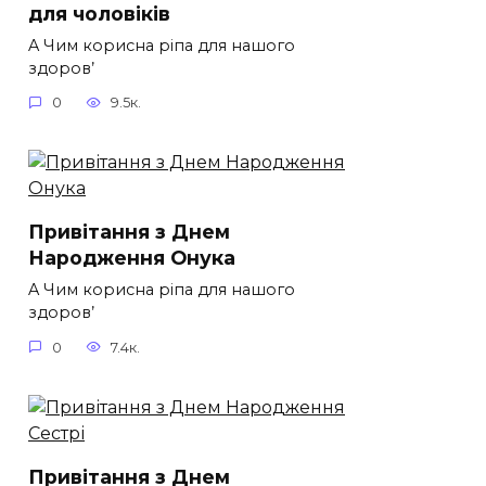
для чоловіків​
A Чим корисна ріпа для нашого
здоров’
0
9.5к.
Привітання з Днем
Народження Онука
A Чим корисна ріпа для нашого
здоров’
0
7.4к.
Привітання з Днем