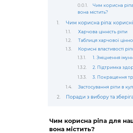
Чим корисна ріпа 
вона містить?
Чим корисна ріпа: корисні
Харчова цінність ріпи
Таблиця харчової ціннос
Корисні властивості ріп
1. Зміцнення імун
2. Підтримка здо
3. Покращення т
Застосування ріпи в кул
Поради з вибору та зберіг
Чим корисна ріпа для наш
вона містить?