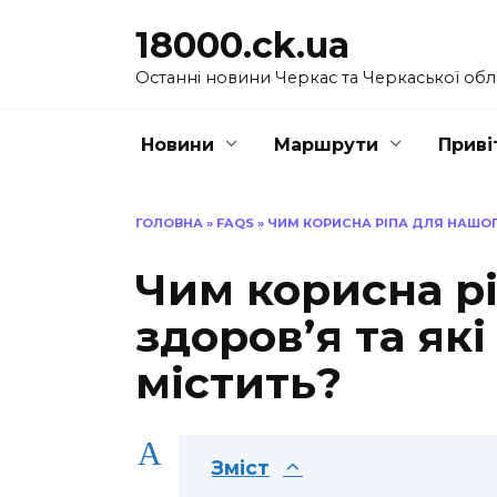
Перейти
18000.ck.ua
до
вмісту
Останні новини Черкас та Черкаської обл
Новини
Маршрути
Приві
ГОЛОВНА
»
FAQS
»
ЧИМ КОРИСНА РІПА ДЛЯ НАШОГО
Чим корисна р
здоров’я та які
містить?
A
Зміст