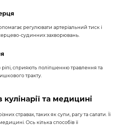
серця
допомагає регулювати артеріальний тиск і
серцево-судинних захворювань.
ня
 в ріпі, сприяють поліпшенню травлення та
ишкового тракту.
в кулінарії та медицині
них стравах, таких як супи, рагу та салати. Її
едицині. Ось кілька способів її