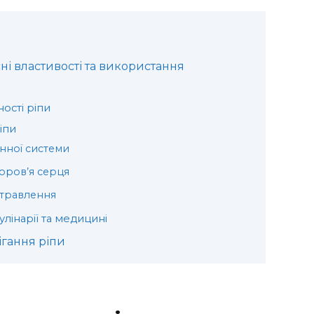
ні властивості та використання
ості ріпи
іпи
унної системи
доров’я серця
 травлення
улінарії та медицині
ігання ріпи