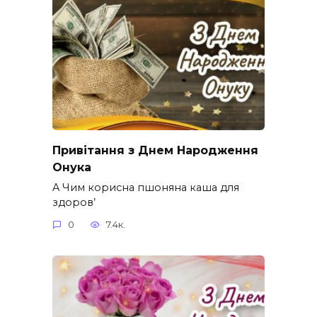
Привітання з Днем Народження
Онука
A Чим корисна пшоняна каша для
здоров’
0
7.4к.