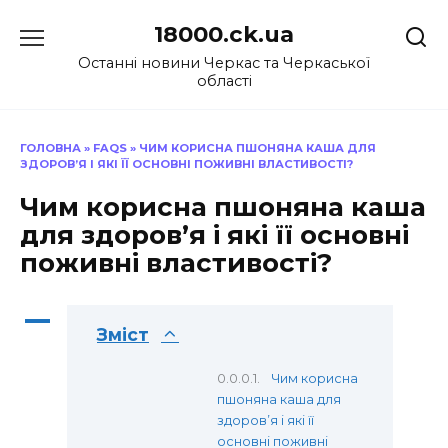
Перейти
18000.ck.ua
до
вмісту
Останні новини Черкас та Черкаської
області
ГОЛОВНА
»
FAQS
»
ЧИМ КОРИСНА ПШОНЯНА КАША ДЛЯ
ЗДОРОВ’Я І ЯКІ ЇЇ ОСНОВНІ ПОЖИВНІ ВЛАСТИВОСТІ?
Чим корисна пшоняна каша
для здоров’я і які її основні
поживні властивості?
A
Зміст
Чим корисна
пшоняна каша для
здоров’я і які її
основні поживні