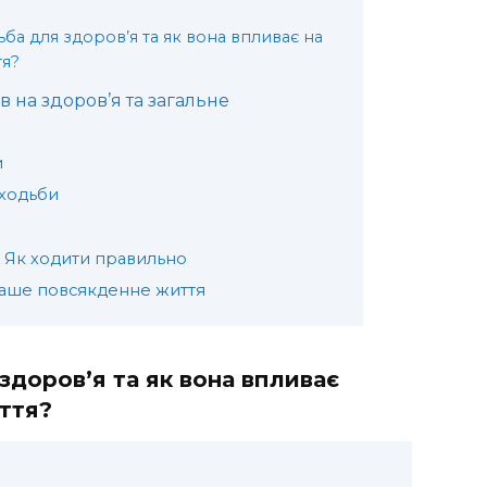
ба для здоров’я та як вона впливає на
тя?
 на здоров’я та загальне
и
 ходьби
 Як ходити правильно
ваше повсякденне життя
здоров’я та як вона впливає
ття?