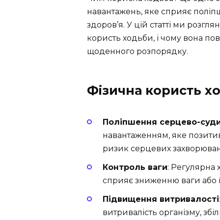
навантажень, яке сприяє поліп
здоров’я. У цій статті ми розгл
користь ходьби, і чому вона п
щоденного розпорядку.
Фізична користь х
Поліпшення серцево-суди
навантаженням, яке позити
ризик серцевих захворюван
Контроль ваги
: Регулярна 
сприяє зниженню ваги або ї
Підвищення витривалості
витривалість організму, зб