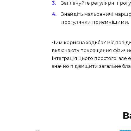
Заплануйте регулярні прогу
Знайдіть мальовничі маршру
прогулянки приємнішими.
Чим корисна ходьба? Відповідь п
включають покращення фізичного
Інтеграція цього простого, але
значно підвищити загальне благ
В