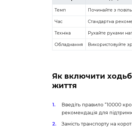
Темп
Починайте з повіль
Час
Стандартна рекомен
Техніка
Рухайте руками напі
Обладнання
Використовуйте зру
Як включити ходьб
життя
Введіть правило “10000 кро
рекомендація для підтримк
Замість транспорту на корот