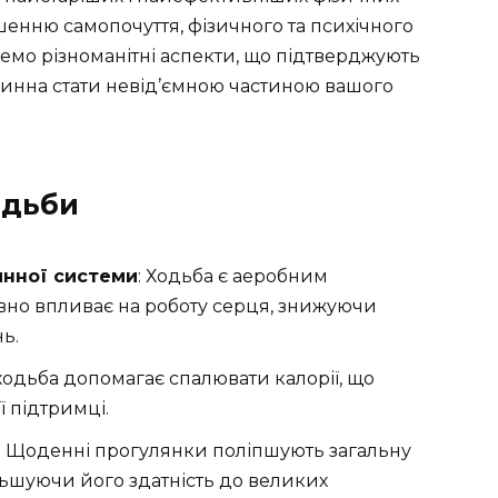
шенню самопочуття, фізичного та психічного
янемо різноманітні аспекти, що підтверджують
овинна стати невід’ємною частиною вашого
одьби
нної системи
: Ходьба є аеробним
вно впливає на роботу серця, знижуючи
ь.
ходьба допомагає спалювати калорії, що
ї підтримці.
: Щоденні прогулянки поліпшують загальну
ільшуючи його здатність до великих