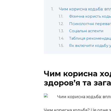
Чим корисна ходьба: впл
Фізична користь ход
Психологічні перева
Соціальні аспекти
Таблиця рекомендаці
Як включити ходьбу 
Чим корисна хо
здоров’я та заг
Чим корисна ходьба? Це одне з