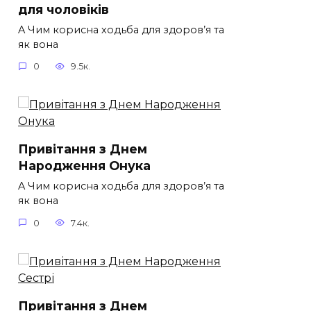
для чоловіків​
A Чим корисна ходьба для здоров’я та
як вона
0
9.5к.
Привітання з Днем
Народження Онука
A Чим корисна ходьба для здоров’я та
як вона
0
7.4к.
Привітання з Днем