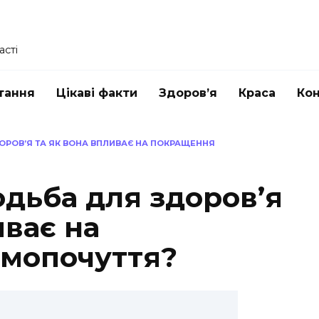
асті
тання
Цікаві факти
Здоров’я
Краса
Ко
РОВ’Я ТА ЯК ВОНА ВПЛИВАЄ НА ПОКРАЩЕННЯ
одьба для здоров’я
иває на
мопочуття?