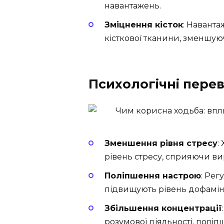
навантажень.
Зміцнення кісток
: Наванта
кісткової тканини, зменшую
Психологічні пере
Зменшення рівня стресу
:
рівень стресу, сприяючи в
Поліпшення настрою
: Рег
підвищують рівень дофаміну
Збільшення концентрації
розумової діяльності, полі