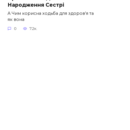
Народження Сестрі
A Чим корисна ходьба для здоров’я та
як вона
0
7.2к.