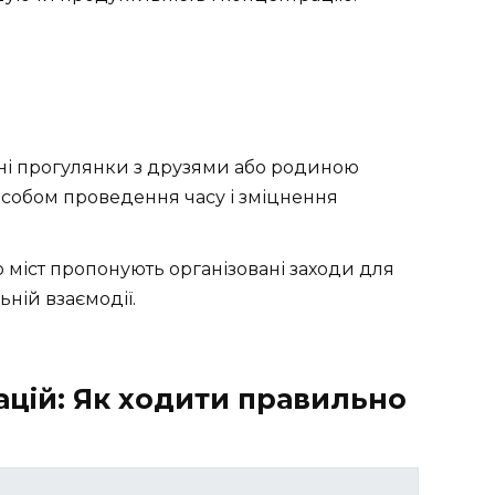
вні прогулянки з друзями або родиною
собом проведення часу і зміцнення
то міст пропонують організовані заходи для
ьній взаємодії.
цій: Як ходити правильно