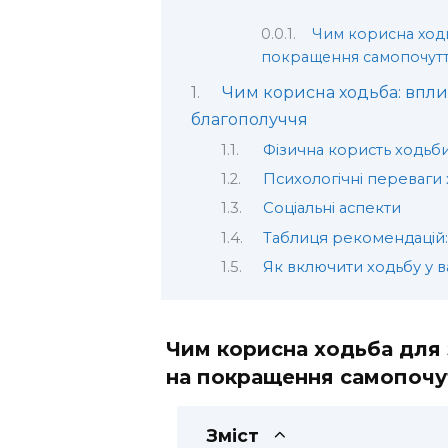
Чим корисна ходь
покращення самопочут
Чим корисна ходьба: вплив
благополуччя
Фізична користь ходьб
Психологічні переваги
Соціальні аспекти
Таблиця рекомендацій:
Як включити ходьбу у 
Чим корисна ходьба для 
на покращення самопочу
Зміст