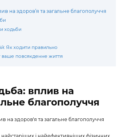
ив на здоров’я та загальне благополуччя
ьби
ги ходьби
й: Як ходити правильно
у ваше повсякденне життя
дьба: вплив на
альне благополуччя
 найстаріших і найефективніших фізичних