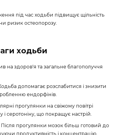
ження під час ходьби підвищує щільність
чи ризик остеопорозу.
ваги ходьби
 Ходьба допомагає розслабитися і знизити
иробленню ендорфінів.
улярні прогулянки на свіжому повітрі
 і серотоніну, що покращує настрій.
: Після прогулянки мозок більш готовий до
пшуючи продуктивність і концентрацію.