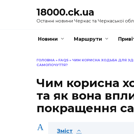
Перейти
18000.ck.ua
до
вмісту
Останні новини Черкас та Черкаської обл
Новини
Маршрути
Приві
ГОЛОВНА
»
FAQS
»
ЧИМ КОРИСНА ХОДЬБА ДЛЯ ЗДО
САМОПОЧУТТЯ?
Чим корисна х
та як вона впл
покращення са
A
Зміст