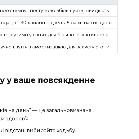
ного темпу і поступово збільшуйте швидкість.
дація – 30 хвилин на день, 5 разів на тиждень.
взігнутими у ліктях для більшої ефективності.
чне взуття з амортизацією для захисту стопи.
у у ваше повсякденне
ків на день” — це загальновизнана
и здоров’я.
кі відстані вибирайте ходьбу.