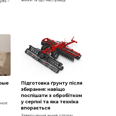
жінки та що насправді
увь –
рые
Підготовка ґрунту після
збирання: навіщо
поспішати з обробітком
у серпні та яка техніка
тное
впорається
Завершення жнив одразу