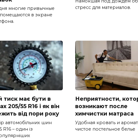
Намокшая под дождем об
стресс для материалов.
дня многие привычные
 помещаются в экране
тфона.
й тиск має бути в
Неприятности, кото
х 205/55 R16 і як він
возникают после
ежить від пори року
химчистки матраса
ір автомобільних шин
Удобная кровать и арома
5 R16 – один із
чистое постельное белье
опулярніших