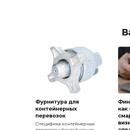
В
Фурнитура для
Фин
контейнерных
как
перевозок
сма
виз
Специфика контейнерных
спр