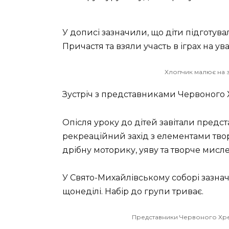
У дописі зазначили, що діти підготува
Причастя та взяли участь в іграх на ува
Хлопчик малює на з
Зустріч з представниками Червоного 
Опісля уроку до дітей завітали предс
рекреаційний захід з елементами твор
дрібну моторику, уяву та творче мисле
У Свято-Михайлівському соборі зазнач
щонеділі. Набір до групи триває.
Представники Червоного Хрес