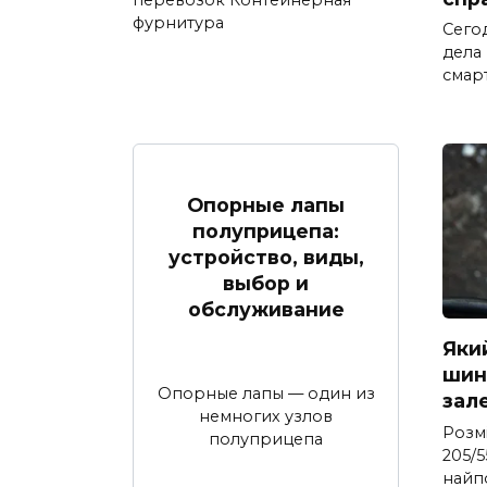
перевозок Контейнерная
фурнитура
Сего
дела
смар
Опорные лапы
полуприцепа:
устройство, виды,
выбор и
обслуживание
Яки
шина
Опорные лапы — один из
зал
немногих узлов
Розм
полуприцепа
205/5
найп