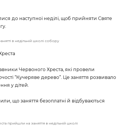
лися до наступної неділі, щоб прийняти Святе
гу.
анятті в недільній школі собору
Хреста
тавники Червоного Хреста, які провели
чості “Кучеряве дерево”. Це заняття розвивало
ння у дітей.
или, що заняття безоплатні й відбуваються
та прийшли на заняття в недільній школі