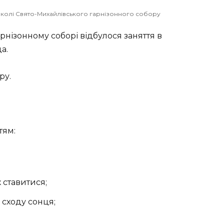
й школі Свято-Михайлівського гарнізонного собору
рнізонному соборі відбулося заняття в
да.
ру.
тям:
х ставитися;
 сходу сонця;