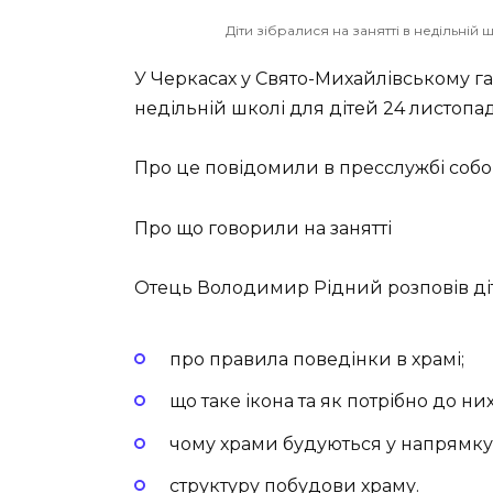
Діти зібралися на занятті в недільні
У Черкасах у Свято-Михайлівському га
недільній школі для дітей 24 листопа
Про це повідомили в пресслужбі собо
Про що говорили на занятті
Отець Володимир Рідний розповів ді
про правила поведінки в храмі;
що таке ікона та як потрібно до ни
чому храми будуються у напрямку
структуру побудови храму.