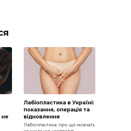
ся
Лабіопластика в Україні:
показання, операція та
 не
відновлення
Лабіопластика: про що мовчать