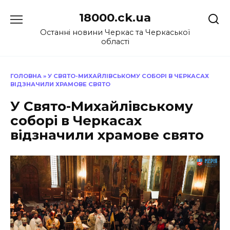
Перейти
18000.ck.ua
до
вмісту
Останні новини Черкас та Черкаської
області
ГОЛОВНА
»
У СВЯТО-МИХАЙЛІВСЬКОМУ СОБОРІ В ЧЕРКАСАХ
ВІДЗНАЧИЛИ ХРАМОВЕ СВЯТО
У Свято-Михайлівському
соборі в Черкасах
відзначили храмове свято