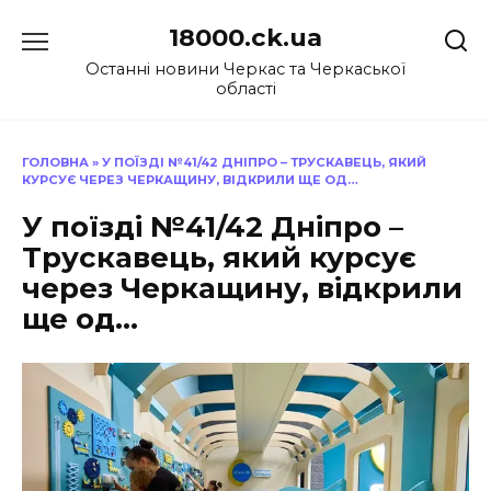
Перейти
18000.ck.ua
до
вмісту
Останні новини Черкас та Черкаської
області
ГОЛОВНА
»
У ПОЇЗДІ №41/42 ДНІПРО – ТРУСКАВЕЦЬ, ЯКИЙ
КУРСУЄ ЧЕРЕЗ ЧЕРКАЩИНУ, ВІДКРИЛИ ЩЕ ОД…
У поїзді №41/42 Дніпро –
Трускавець, який курсує
через Черкащину, відкрили
ще од…