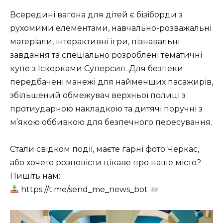
Всередині вагона для дітей є бізіборди з
рухомими елементами, навчально-розважальні
матеріали, інтерактивні ігри, пізнавальні
завдання та спеціально розроблені тематичні
купе з Іскорками Суперсил. Для безпеки
передбачені манежі для найменших пасажирів,
збільшений обмежувач верхньої полиці з
протиударною накладкою та дитячі поручні з
м’якою оббивкою для безпечного пересування.
Стали свідком події, маєте гарні фото Черкас,
або хочете розповісти цікаве про наше місто?
Пишіть нам:
https://t.me/send_me_news_bot