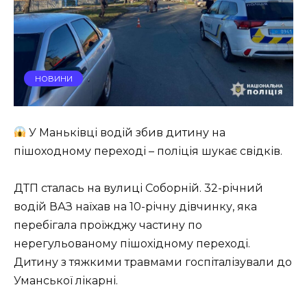
НОВИНИ
У Маньківці водій збив дитину на
пішоходному переході – поліція шукає свідків.
ДТП сталась на вулиці Соборній. 32-річний
водій ВАЗ наїхав на 10-річну дівчинку, яка
перебігала проїжджу частину по
нерегульованому пішохідному переході.
Дитину з тяжкими травмами госпіталізували до
Уманської лікарні.