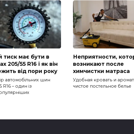
й тиск має бути в
Неприятности, кото
х 205/55 R16 і як він
возникают после
ежить від пори року
химчистки матраса
ір автомобільних шин
Удобная кровать и арома
5 R16 – один із
чистое постельное белье
опулярніших