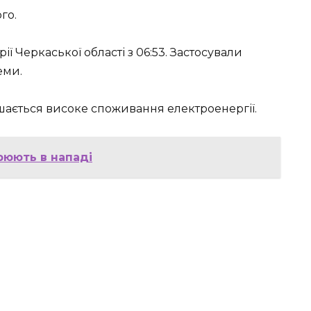
го.
ї Черкаської області з 06:53. Застосували
еми.
ишається високе споживання електроенергії.
рюють в нападі