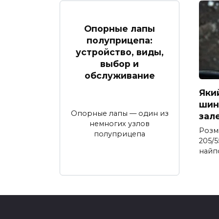
Опорные лапы
полуприцепа:
устройство, виды,
выбор и
обслуживание
Яки
шина
Опорные лапы — один из
зал
немногих узлов
Розм
полуприцепа
205/5
найп