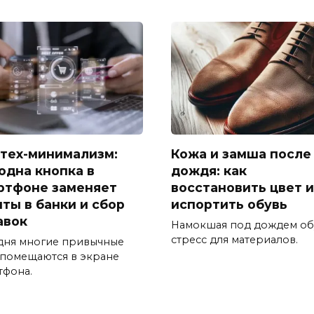
тех-минимализм:
Кожа и замша после
 одна кнопка в
дождя: как
ртфоне заменяет
восстановить цвет и
иты в банки и сбор
испортить обувь
авок
Намокшая под дождем об
стресс для материалов.
дня многие привычные
 помещаются в экране
тфона.