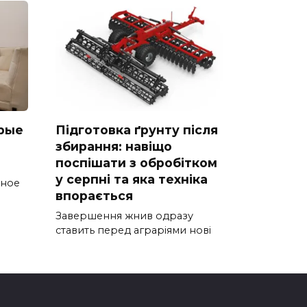
рые
Підготовка ґрунту після
збирання: навіщо
поспішати з обробітком
у серпні та яка техніка
тное
впорається
Завершення жнив одразу
ставить перед аграріями нові