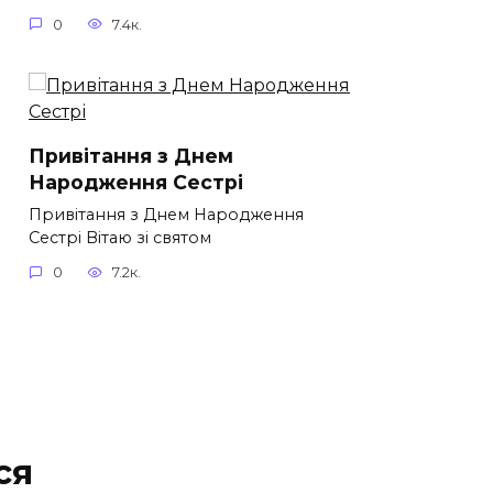
0
7.4к.
Привітання з Днем
Народження Сестрі
Привітання з Днем Народження
Сестрі Вітаю зі святом
0
7.2к.
ся