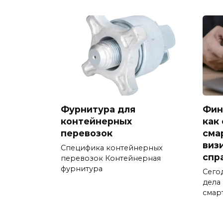
Фурнитура для
Фин
контейнерных
как
перевозок
сма
виз
Специфика контейнерных
спр
перевозок Контейнерная
фурнитура
Сего
дела
смар