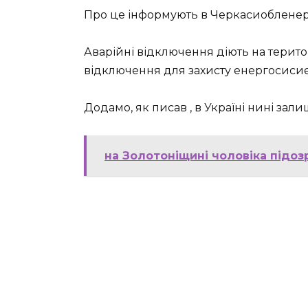
Про це інформують в Черкасиобленер
Аварійні відключення діють на територі
відключення для захисту енергосиси
Додамо, як писав , в Україні нині зал
на Золотоніщині чоловіка підоз