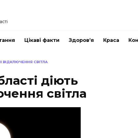
асті
тання
Цікаві факти
Здоров’я
Краса
Ко
НІ ВІДКЛЮЧЕННЯ СВІТЛА
бласті діють
ючення світла