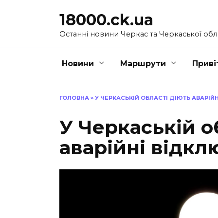
Перейти
18000.ck.ua
до
вмісту
Останні новини Черкас та Черкаської обл
Новини
Маршрути
Приві
ГОЛОВНА
»
У ЧЕРКАСЬКІЙ ОБЛАСТІ ДІЮТЬ АВАРІЙ
У Черкаській о
аварійні відкл