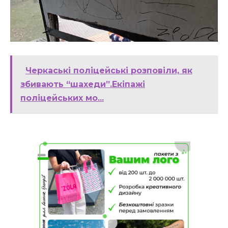
Черкаські поліцейські розповіли, як
збивають “шахеди”.Екіпажі
поліцейських мо...