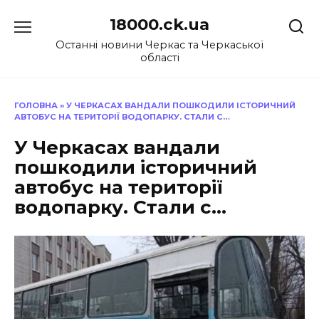
Перейти
18000.ck.ua
до
вмісту
Останні новини Черкас та Черкаської
області
ГОЛОВНА
»
У ЧЕРКАСАХ ВАНДАЛИ ПОШКОДИЛИ ІСТОРИЧНИЙ
АВТОБУС НА ТЕРИТОРІЇ ВОДОПАРКУ. СТАЛИ С…
У Черкасах вандали
пошкодили історичний
автобус на території
водопарку. Стали с…