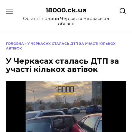
Перейти
18000.ck.ua
до
вмісту
Останні новини Черкас та Черкаської
області
ГОЛОВНА
»
У ЧЕРКАСАХ СТАЛАСЬ ДТП ЗА УЧАСТІ КІЛЬКОХ
АВТІВОК
У Черкасах сталась ДТП за
участі кількох автівок