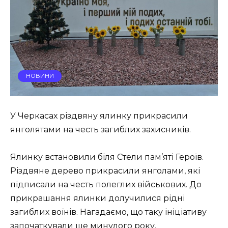
НОВИНИ
У Черкасах різдвяну ялинку прикрасили
янголятами на честь загиблих захисників.
Ялинку встановили біля Стели пам’яті Героїв.
Різдвяне дерево прикрасили янголами, які
підписали на честь полеглих військових. До
прикрашання ялинки долучилися рідні
загиблих воїнів. Нагадаємо, що таку ініціативу
започаткували ще минулого року.