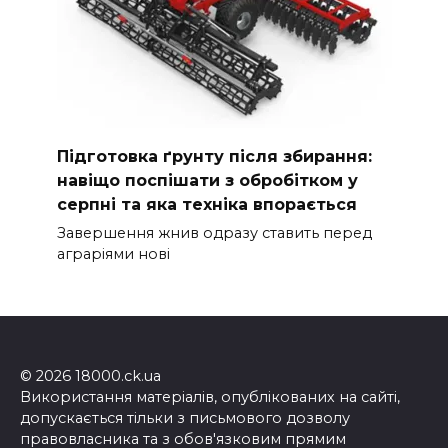
Підготовка ґрунту після збирання:
навіщо поспішати з обробітком у
серпні та яка техніка впорається
Завершення жнив одразу ставить перед
аграріями нові
© 2026 18000.ck.ua
Використання матеріалів, опублікованих на сайті,
допускається тільки з письмового дозволу
правовласника та з обов'язковим прямим