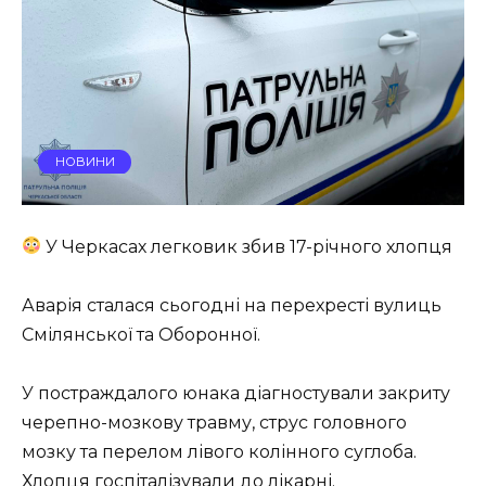
НОВИНИ
У Черкасах легковик збив 17-річного хлопця
Аварія сталася сьогодні на перехресті вулиць
Смілянської та Оборонної.
У постраждалого юнака діагностували закриту
черепно-мозкову травму, струс головного
мозку та перелом лівого колінного суглоба.
Хлопця госпіталізували до лікарні.