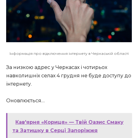
Інформація про відключення інтернету в Черкаській області
За низкою адрес у Черкасах і чотирьох
навколишніх селах 4 грудня не буде доступу до
інтернету.
Оновлюється…
Кав'ярня «Кориця» — Твій Оазис Смаку
та Затишку в Серці Запоріжжя