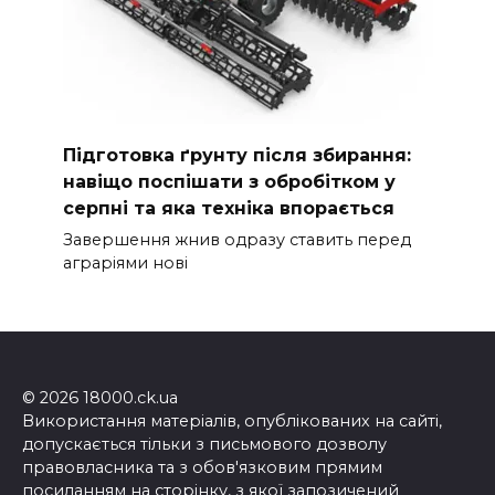
Підготовка ґрунту після збирання:
навіщо поспішати з обробітком у
серпні та яка техніка впорається
Завершення жнив одразу ставить перед
аграріями нові
© 2026 18000.ck.ua
Використання матеріалів, опублікованих на сайті,
допускається тільки з письмового дозволу
правовласника та з обов'язковим прямим
посиланням на сторінку, з якої запозичений