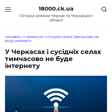
Перейти
18000.ck.ua
до
вмісту
Останні новини Черкас та Черкаської
області
ГОЛОВНА
»
У ЧЕРКАСАХ І СУСІДНІХ СЕЛАХ ТИМЧАСОВО НЕ
БУДЕ ІНТЕРНЕТУ
У Черкасах і сусідніх селах
тимчасово не буде
інтернету