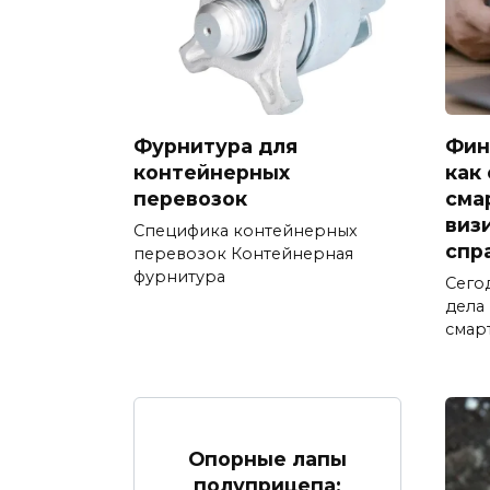
Фурнитура для
Фин
контейнерных
как
перевозок
сма
виз
Специфика контейнерных
спр
перевозок Контейнерная
фурнитура
Сего
дела
смар
Опорные лапы
полуприцепа: