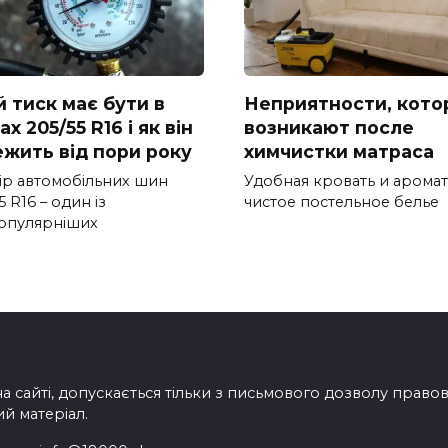
й тиск має бути в
Неприятности, кото
х 205/55 R16 і як він
возникают после
ежить від пори року
химчистки матраса
ір автомобільних шин
Удобная кровать и арома
5 R16 – один із
чистое постельное белье
опулярніших
на сайті, допускається тільки з письмового дозволу прав
ий матеріал.