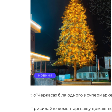
НОВИНИ
✨У Черкасах біля одного з супермарке
Присилайте коментарі вашу домашню