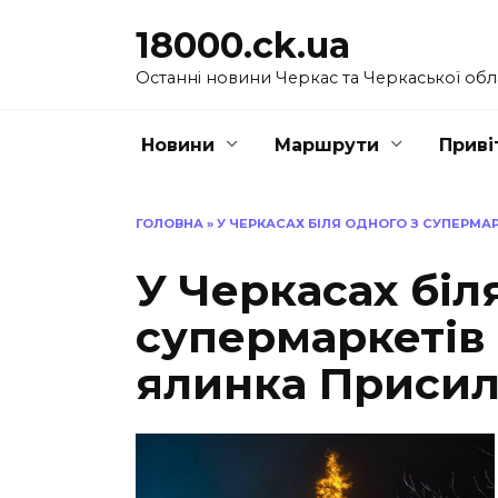
Перейти
18000.ck.ua
до
вмісту
Останні новини Черкас та Черкаської обл
Новини
Маршрути
Приві
ГОЛОВНА
»
У ЧЕРКАСАХ БІЛЯ ОДНОГО З СУПЕРМА
У Черкасах біл
супермаркетів 
ялинка Присил