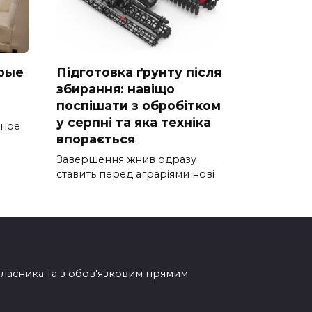
рые
Підготовка ґрунту після
збирання: навіщо
поспішати з обробітком
у серпні та яка техніка
тное
впорається
Завершення жнив одразу
ставить перед аграріями нові
овласника та з обов'язковим прямим