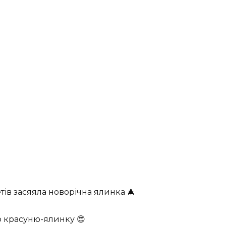
тів засяяла новорічна ялинка 🎄
 красуню-ялинку 😍