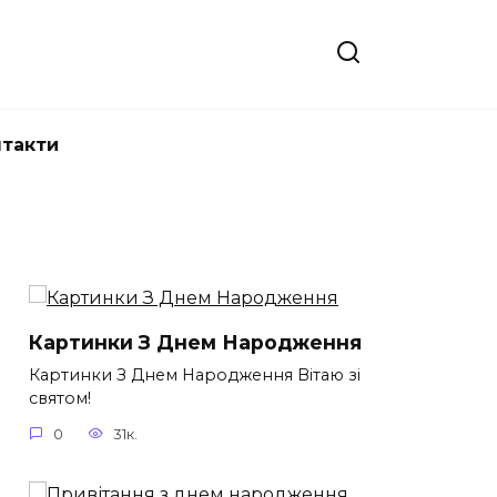
нтакти
Картинки З Днем Народження
Картинки З Днем Народження Вітаю зі
святом!
0
31к.