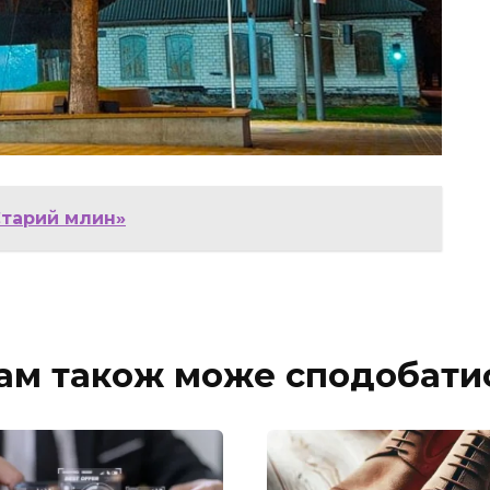
Старий млин»
ам також може сподобати