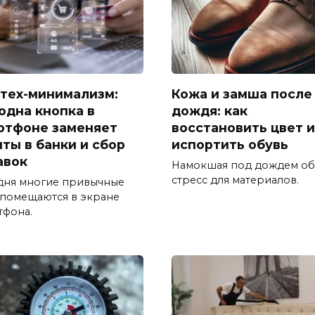
тех-минимализм:
Кожа и замша после
 одна кнопка в
дождя: как
ртфоне заменяет
восстановить цвет и
иты в банки и сбор
испортить обувь
авок
Намокшая под дождем об
стресс для материалов.
дня многие привычные
 помещаются в экране
тфона.