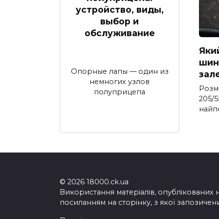
устройство, виды,
выбор и
обслуживание
Яки
шина
Опорные лапы — один из
зал
немногих узлов
Розм
полуприцепа
205/5
найп
© 2026 18000.ck.ua
Використання матеріалів, опублікованих 
посиланням на сторінку, з якої запозичен