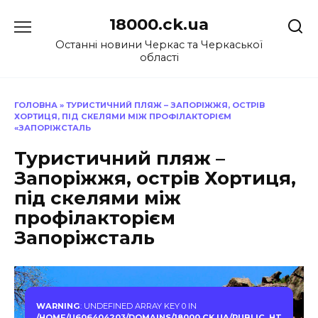
Перейти
18000.ck.ua
до
вмісту
Останні новини Черкас та Черкаської
області
ГОЛОВНА
»
ТУРИСТИЧНИЙ ПЛЯЖ – ЗАПОРІЖЖЯ, ОСТРІВ
ХОРТИЦЯ, ПІД СКЕЛЯМИ МІЖ ПРОФІЛАКТОРІЄМ
«ЗАПОРІЖСТАЛЬ
Туристичний пляж –
Запоріжжя, острів Хортиця,
під скелями між
профілакторієм
Запоріжсталь
WARNING
: UNDEFINED ARRAY KEY 0 IN
/HOME/U606404203/DOMAINS/18000.CK.UA/PUBLIC_HT