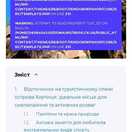
ML/WP-
CONTENT/THEMES/REBOOT/VENDOR/WPSHOP/CORE/S
RC/TEMPLATE.PHP
ON LINE
251
WARNING
: ATTEMPT TO READ PROPERTY "CAT_ID" ON
NULL IN
/HOME/U606404203/DOMAINS/18000.CK.UA/PUBLIC_HT
ML/WP-
CONTENT/THEMES/REBOOT/VENDOR/WPSHOP/CORE/S
RC/TEMPLATE.PHP
ON LINE
251
Зміст
Відпочинок на туристичному пляжі
острова Хортиця: ідеальне місце для
скелелазіння та активних розваг
Пам’ятки та краса природи
Активні заняття для любителів
екстремальних видів спорту