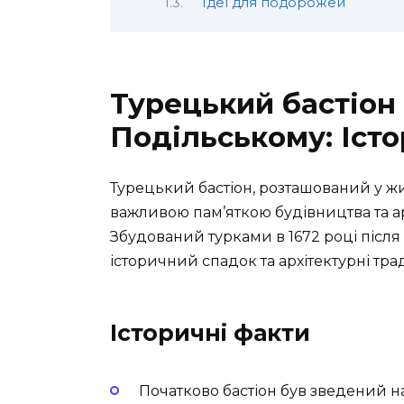
Ідеї для подорожей
Турецький бастіон 
Подільському: Істо
Турецький бастіон, розташований у ж
важливою пам’яткою будівництва та а
Збудований турками в 1672 році після з
історичний спадок та архітектурні трад
Історичні факти
Початково бастіон був зведений н