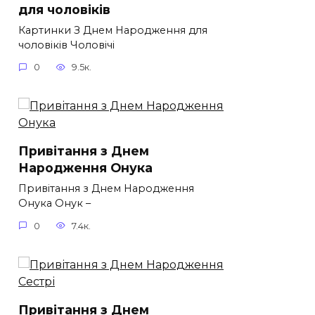
для чоловіків​
Картинки З Днем Народження для
чоловіків​ Чоловічі
0
9.5к.
Привітання з Днем
Народження Онука
Привітання з Днем Народження
Онука Онук –
0
7.4к.
Привітання з Днем