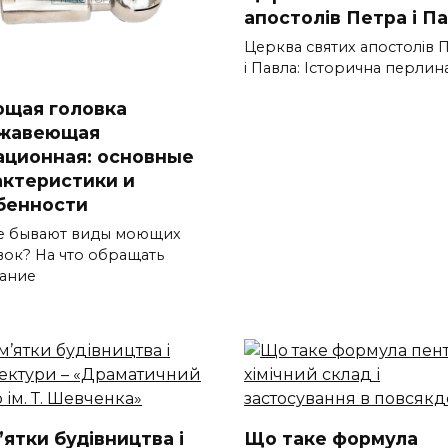
апостолів Петра і П
Церква святих апостолів 
і Павла: Історична перлин
щая головка
жавеющая
ационная: основные
актеристики и
бенности
е бывают виды моющих
вок? На что обращать
ание
ятки будівництва і
Що таке формула