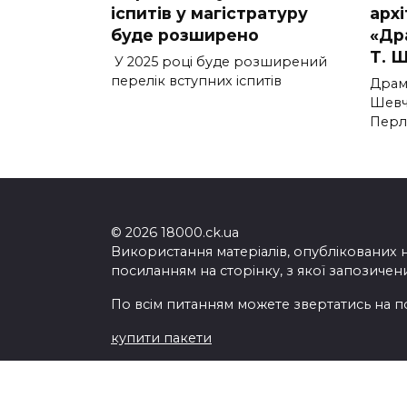
іспитів у магістратуру
архі
буде розширено
«Др
Т. 
У 2025 році буде розширений
перелік вступних іспитів
Драма
Шевч
Перл
© 2026 18000.ck.ua
Використання матеріалів, опублікованих 
посиланням на сторінку, з якої запозичен
По всім питанням можете звертатись на п
купити пакети