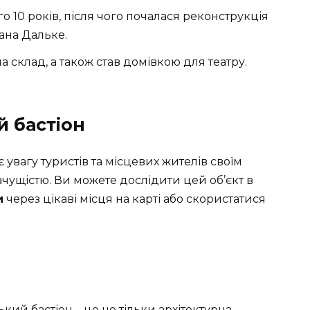
 10 років, після чого почалася реконструкція
ана Дальке.
на склад, а також став домівкою для театру.
 бастіон
увагу туристів та місцевих жителів своїм
чущістю. Ви можете дослідити цей об’єкт в
и
через цікаві місця на карті або скористатися
ький бастіон – це не тільки архітектурна