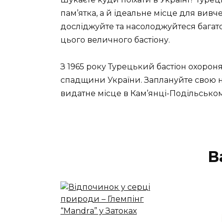
пам’ятка, а й ідеальне місце для вив
досліджуйте та насолоджуйтеся багато
цього величного бастіону.
З 1965 року Турецький бастіон охорон
спадщини України. Заплануйте свою на
видатне місце в Кам’янці-Подільськом
В