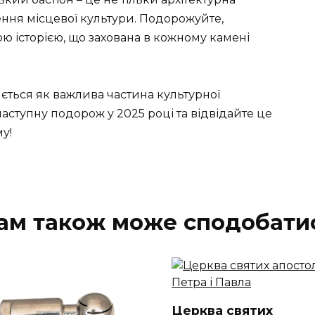
чення місцевої культури. Подорожуйте,
ю історією, що захована в кожному камені
яється як важлива частина культурної
ступну подорож у 2025 році та відвідайте це
у!
ам також може сподобати
Церква святих