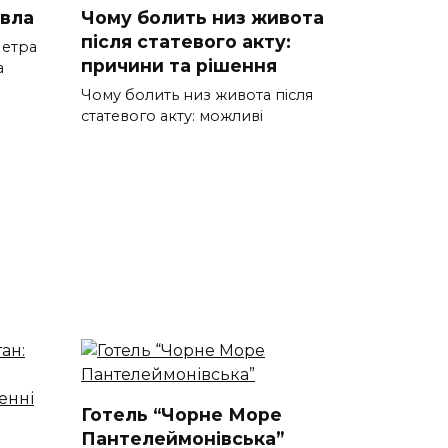
авла
Чому болить низ живота
після статевого акту:
Петра
причини та рішення
а
Чому болить низ живота після
статевого акту: можливі
Готель “Чорне Море
Пантелеймонівська”