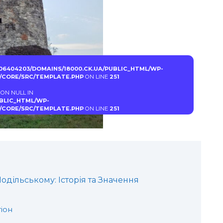
06404203/DOMAINS/18000.CK.UA/PUBLIC_HTML/WP-
CORE/SRC/TEMPLATE.PHP
ON LINE
251
 ON NULL IN
UBLIC_HTML/WP-
CORE/SRC/TEMPLATE.PHP
ON LINE
251
одільському: Історія та Значення
іон