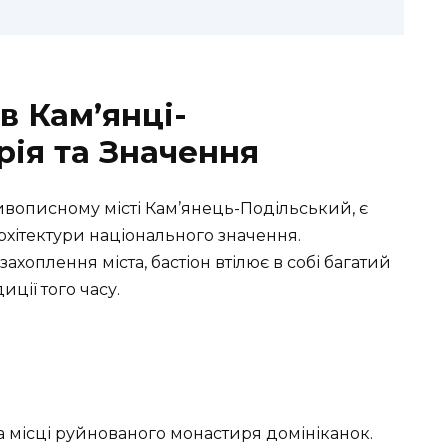
в Кам’янці-
рія та Значення
ивописному місті Кам’янець-Подільський, є
рхітектури національного значення.
ахоплення міста, бастіон втілює в собі багатий
иції того часу.
а місці руйнованого монастиря домініканок.