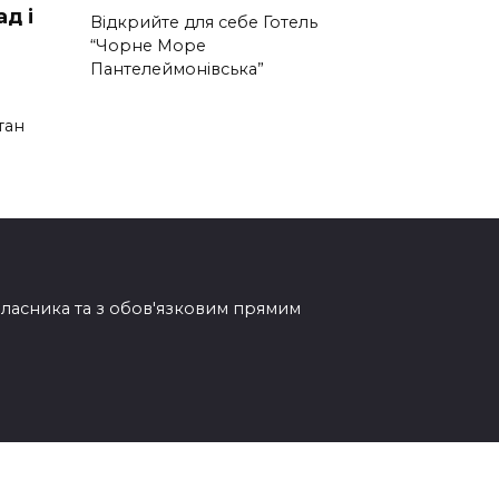
ад і
Відкрийте для себе Готель
“Чорне Море
Пантелеймонівська”
тан
овласника та з обов'язковим прямим