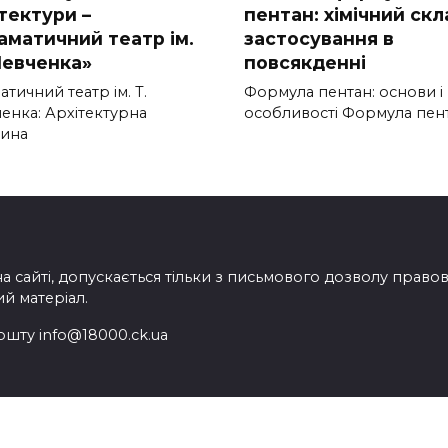
тектури –
пентан: хімічний скл
аматичний театр ім.
застосування в
Шевченка»
повсякденні
тичний театр ім. Т.
Формула пентан: основи і
енка: Архітектурна
особливості Формула пен
ина
на сайті, допускається тільки з письмового дозволу прав
ий матеріал.
ошту info@18000.ck.ua