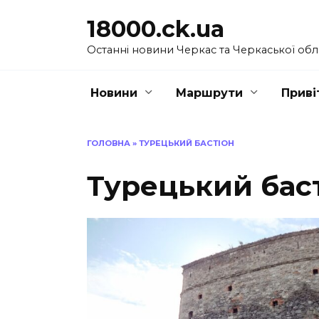
Перейти
18000.ck.ua
до
вмісту
Останні новини Черкас та Черкаської обл
Новини
Маршрути
Приві
ГОЛОВНА
»
ТУРЕЦЬКИЙ БАСТІОН
Турецький бас