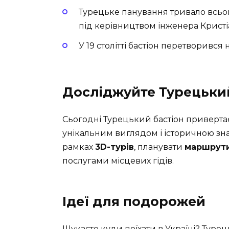
Турецьке панування тривало всього
під керівництвом інженера Кристі
У 19 столітті бастіон перетворився 
Досліджуйте Турецький
Сьогодні Турецький бастіон привертає 
унікальним виглядом і історичною зна
рамках
3D-турів
, планувати
маршрут
послугами місцевих гідів.
Ідеї для подорожей
Шукаєте куди поїхати в Україні? Турец