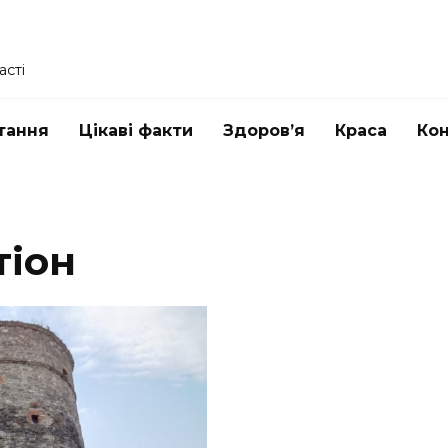
асті
тання
Цікаві факти
Здоров’я
Краса
Ко
тіон