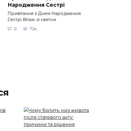
Народження Сестрі
Привітання з Днем Народження
Сестрі Вітаю зі святом
0
7.2к.
ся