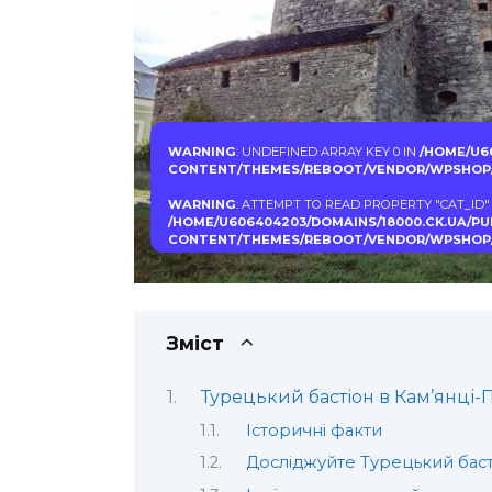
WARNING
: UNDEFINED ARRAY KEY 0 IN
/HOME/U6
CONTENT/THEMES/REBOOT/VENDOR/WPSHOP/
WARNING
: ATTEMPT TO READ PROPERTY "CAT_ID"
/HOME/U606404203/DOMAINS/18000.CK.UA/P
CONTENT/THEMES/REBOOT/VENDOR/WPSHOP/
Зміст
Турецький бастіон в Кам’янці-П
Історичні факти
Досліджуйте Турецький баст