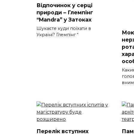
Відпочинок у серці
природи – Глемпінг
“Mandrа” у Затоках
Шукаєте куди поїхати в
Мою
Україні? Глемпінг “
нер
рот
хар
осо
Каки
голо
вним
Перелік вступних
Пам’