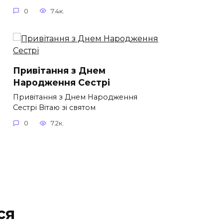
0
7.4к.
Привітання з Днем
Народження Сестрі
Привітання з Днем Народження
Сестрі Вітаю зі святом
0
7.2к.
ся