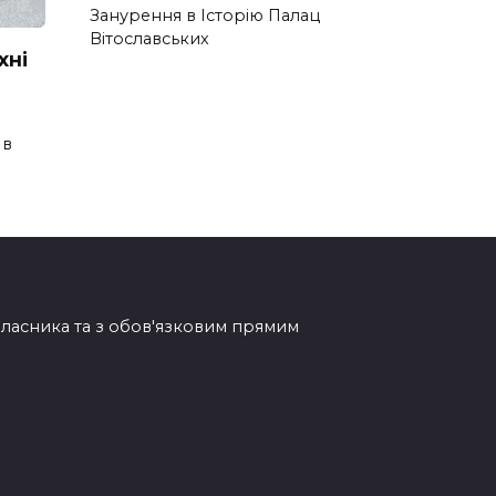
Занурення в Історію Палац
Вітославських
хні
 в
овласника та з обов'язковим прямим