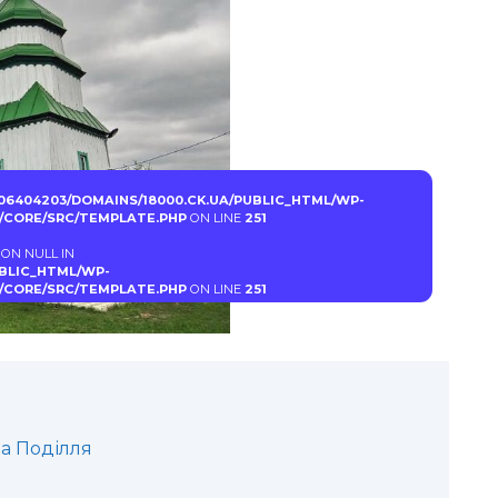
06404203/DOMAINS/18000.CK.UA/PUBLIC_HTML/WP-
CORE/SRC/TEMPLATE.PHP
ON LINE
251
 ON NULL IN
UBLIC_HTML/WP-
CORE/SRC/TEMPLATE.PHP
ON LINE
251
а Поділля