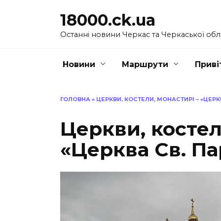
Перейти
18000.ck.ua
до
вмісту
Останні новини Черкас та Черкаської обл
Новини
Маршрути
Приві
ГОЛОВНА
»
ЦЕРКВИ, КОСТЕЛИ, МОНАСТИРІ – «ЦЕРК
Церкви, костел
«Церква Св. П