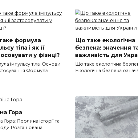
таке формула
Що таке екологічна
льсу тіла і як її
безпека: значення т
осовувати у фізиці?
важливість для Укра
ла імпульсу тіла: Основи
Що таке екологічна безпе
астосування Формула
Екологічна безпека означ
іна Гора
а Гора: Перлина історії та
оди Розташована