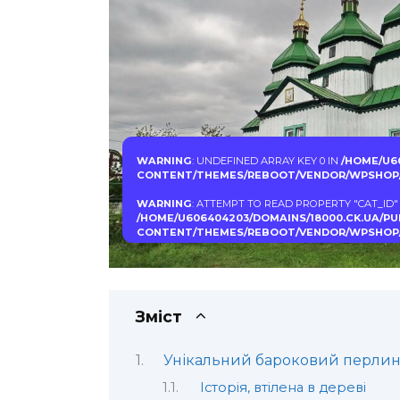
WARNING
: UNDEFINED ARRAY KEY 0 IN
/HOME/U6
CONTENT/THEMES/REBOOT/VENDOR/WPSHOP/
WARNING
: ATTEMPT TO READ PROPERTY "CAT_ID"
/HOME/U606404203/DOMAINS/18000.CK.UA/P
CONTENT/THEMES/REBOOT/VENDOR/WPSHOP/
Зміст
Унікальний бароковий перлин
Історія, втілена в дереві