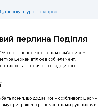
бутньої культурної подорожі
вий перлина Поділля
1775 році, є неперевершеним пам’ятником
тектура церкви втілює в собі елементи
естетикою та історичною спадщиною.
і
уба та ясеня, що додає йому особливого шарму
о храму прикрашено різноманітними рушниками