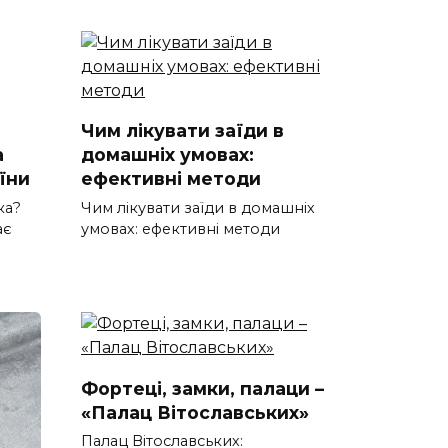
Чим лікувати заїди в
а
домашніх умовах:
їни
ефективні методи
ка?
Чим лікувати заїди в домашніх
ає
умовах: ефективні методи
Фортеці, замки, палаци –
«Палац Вітославських»
Палац Вітославських: