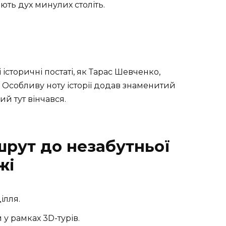
ють дух минулих століть.
 історичні постаті, як Тарас Шевченко,
 Особливу ноту історії додав знаменитий
й тут вінчався.
рут до незабутньої
жі
ілля.
 у рамках 3D-турів.