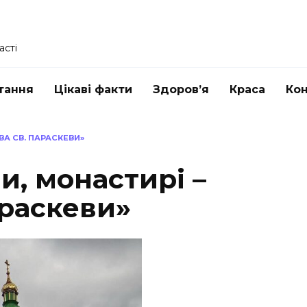
асті
тання
Цікаві факти
Здоров’я
Краса
Ко
ВА СВ. ПАРАСКЕВИ»
и, монастирі –
араскеви»