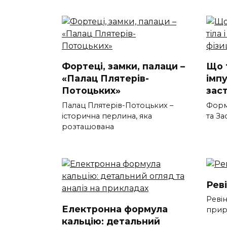
Фортеці, замки, палаци –
Що 
«Палац Плятерів-
імпу
Потоцьких»
заст
Палац Плятерів-Потоцьких –
Форму
історична перлина, яка
та З
розташована
Рев
Ревін
Електронна формула
прир
кальцію: детальний