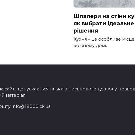
Шпалери на стіни ку
як вибрати ідеальне
рішення
Кухня – це особливе місце
кожному домі.
на сайті, допускається тільки з письмового дозволу прав
ий матеріал.
ошту info@18000.ck.ua