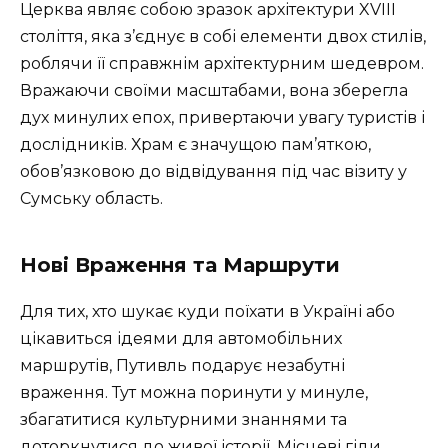
Церква являє собою зразок архітектури XVIII
століття, яка з’єднує в собі елементи двох стилів,
роблячи її справжнім архітектурним шедевром.
Вражаючи своїми масштабами, вона зберегла
дух минулих епох, привертаючи увагу туристів і
дослідників. Храм є значущою пам’яткою,
обов’язковою до відвідування під час візиту у
Сумську область.
Нові Враження та Маршрути
Для тих, хто шукає куди поїхати в Україні або
цікавиться ідеями для автомобільних
маршрутів, Путивль подарує незабутні
враження. Тут можна поринути у минуле,
збагатитися культурними знаннями та
доторкнутися до живої історії. Місцеві гіди