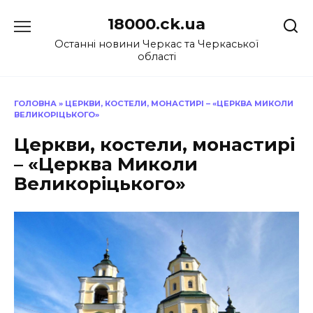
Перейти
18000.ck.ua
до
вмісту
Останні новини Черкас та Черкаської
області
ГОЛОВНА
»
ЦЕРКВИ, КОСТЕЛИ, МОНАСТИРІ – «ЦЕРКВА МИКОЛИ
ВЕЛИКОРІЦЬКОГО»
Церкви, костели, монастирі
– «Церква Миколи
Великоріцького»