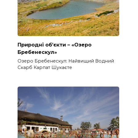
Природні об’єкти – «Озеро
Бребенескул»
Озеро Бребенескул: Найвищий Водний
Скарб Карпат Шукаєте