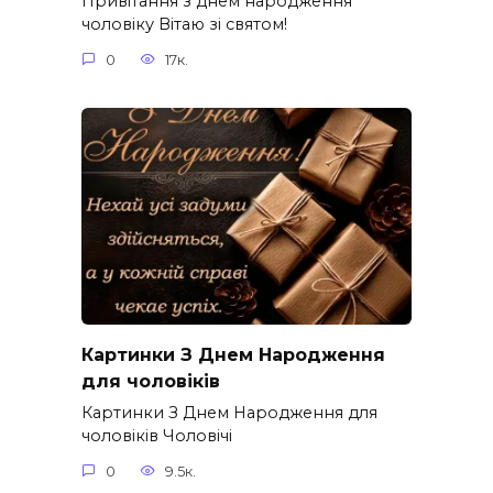
Привітання з днем народження
чоловіку Вітаю зі святом!
0
17к.
Картинки З Днем Народження
для чоловіків​
Картинки З Днем Народження для
чоловіків​ Чоловічі
0
9.5к.