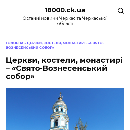
Перейти
18000.ck.ua
до
вмісту
Останні новини Черкас та Черкаської
області
ГОЛОВНА
»
ЦЕРКВИ, КОСТЕЛИ, МОНАСТИРІ – «СВЯТО-
ВОЗНЕСЕНСЬКИЙ СОБОР»
Церкви, костели, монастирі
– «Свято-Вознесенський
собор»