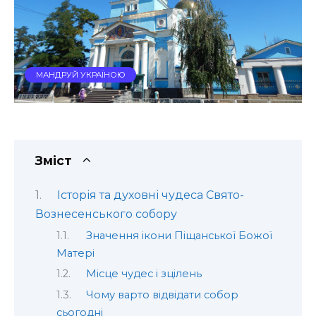
МАНДРУЙ УКРАЇНОЮ
Зміст
Історія та духовні чудеса Свято-
Вознесенського собору
Значення ікони Піщанської Божої
Матері
Місце чудес і зцілень
Чому варто відвідати собор
сьогодні