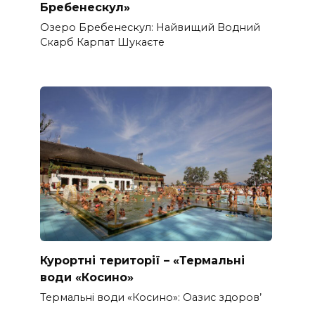
Бребенескул»
Озеро Бребенескул: Найвищий Водний
Скарб Карпат Шукаєте
Курортні території – «Термальні
води «Косино»
Термальні води «Косино»: Оазис здоров’