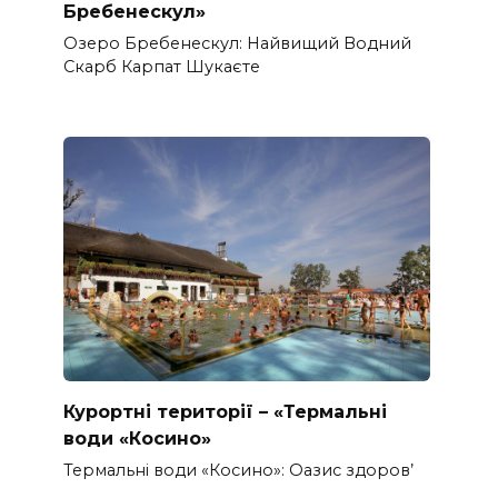
Бребенескул»
Озеро Бребенескул: Найвищий Водний
Скарб Карпат Шукаєте
Курортні території – «Термальні
води «Косино»
Термальні води «Косино»: Оазис здоров’