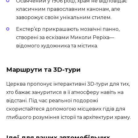
Освячений у 1906 році, храм не відповідає
класичним православним канонам, але
заворожує своїм унікальним стилем.
Екстер’єр прикрашають мозаїчні панно,
створені за ескізами Миколи Реріха—
відомого художника та містика.
Маршрути та 3D-тури
Церква пропонує інтерактивні 3D-тури для тих,
хто бажає зануритися в її атмосферу навіть на
відстані. Під час реальної подорожі
скористайтеся допомогою місцевих гідів для
глибшого розуміння історії та архітектури храму.
Ідеї для ваших автомобільних