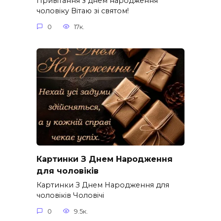
Привітання з днем народження
чоловіку Вітаю зі святом!
0
17к.
Картинки З Днем Народження
для чоловіків​
Картинки З Днем Народження для
чоловіків​ Чоловічі
0
9.5к.