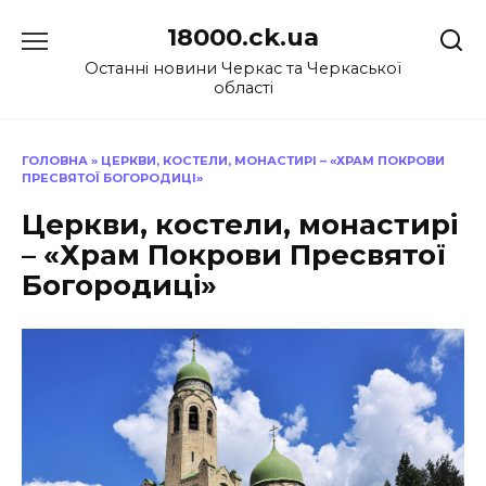
Перейти
18000.ck.ua
до
вмісту
Останні новини Черкас та Черкаської
області
ГОЛОВНА
»
ЦЕРКВИ, КОСТЕЛИ, МОНАСТИРІ – «ХРАМ ПОКРОВИ
ПРЕСВЯТОЇ БОГОРОДИЦІ»
Церкви, костели, монастирі
– «Храм Покрови Пресвятої
Богородиці»