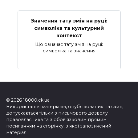
Значення тату змія на руці:
символіка та культурний
контекст
Що означає тату змія на руці:
символіка та значення
© 2026 18000.ck.ua
Використання матеріалів, опублікованих на сайті,
допускається тільки з письмового дозволу
правовласника та з обов'язковим прямим
посиланням на сторінку, з якої запозичений
матеріал.