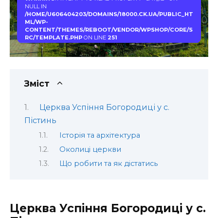
NULL IN
/HOME/U606404203/DOMAINS/18000.CK.UA/PUBLIC_HT
ML/WP-
CONTENT/THEMES/REBOOT/VENDOR/WPSHOP/CORE/S
RC/TEMPLATE.PHP
ON LINE
251
Зміст
Церква Успіння Богородиці у с.
Пістинь
Історія та архітектура
Околиці церкви
Що робити та як дістатись
Церква Успіння Богородиці у с.