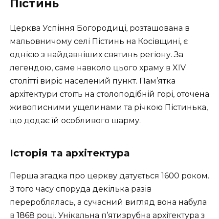
Пістинь
Церква Успіння Богородиці, розташована в
мальовничому селі Пістинь на Косівщині, є
однією з найдавніших святинь регіону. За
легендою, саме навколо цього храму в XIV
столітті виріс населений пункт. Пам’ятка
архітектури стоїть на столоподібній горі, оточена
живописними ущелинами та річкою Пістинька,
що додає їй особливого шарму.
Історія та архітектура
Перша згадка про церкву датується 1600 роком.
З того часу споруда декілька разів
перероблялась, а сучасний вигляд вона набула
в 1868 році. Унікальна п’ятизрубна архітектура з