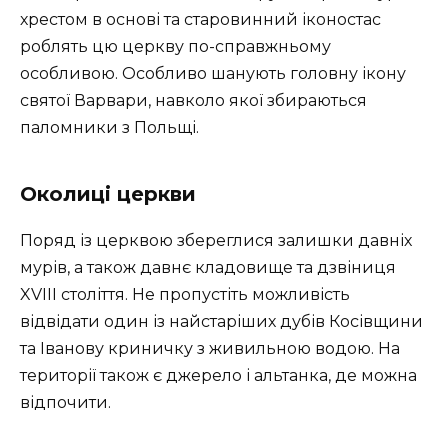
хрестом в основі та старовинний іконостас
роблять цю церкву по-справжньому
особливою. Особливо шанують головну ікону
святої Варвари, навколо якої збираються
паломники з Польщі.
Околиці церкви
Поряд із церквою збереглися залишки давніх
мурів, а також давнє кладовище та дзвіниця
XVIII століття. Не пропустіть можливість
відвідати один із найстаріших дубів Косівщини
та Іванову криничку з живильною водою. На
території також є джерело і альтанка, де можна
відпочити.