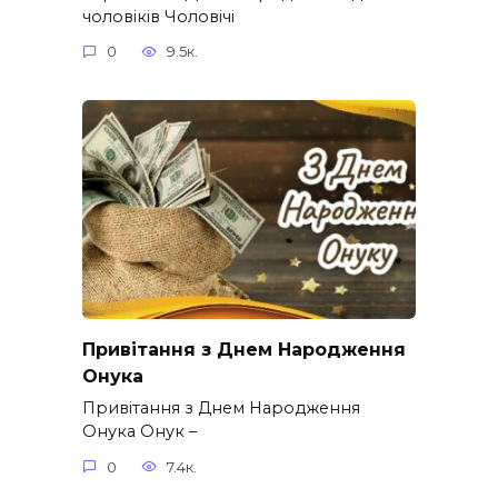
чоловіків​ Чоловічі
0
9.5к.
Привітання з Днем Народження
Онука
Привітання з Днем Народження
Онука Онук –
0
7.4к.