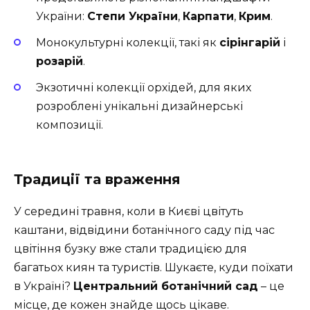
України:
Степи України
,
Карпати
,
Крим
.
Монокультурні колекції, такі як
сірінгарій
і
розарій
.
Экзотичні колекції орхідей, для яких
розроблені унікальні дизайнерські
композиції.
Традиції та враження
У середині травня, коли в Києві цвітуть
каштани, відвідини ботанічного саду під час
цвітіння бузку вже стали традицією для
багатьох киян та туристів. Шукаєте, куди поїхати
в Україні?
Центральний ботанічний сад
– це
місце, де кожен знайде щось цікаве.