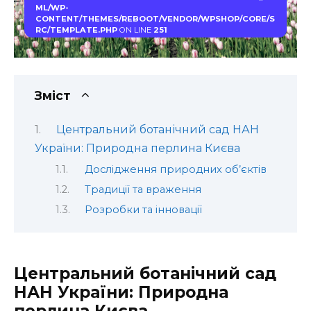
ML/WP-
CONTENT/THEMES/REBOOT/VENDOR/WPSHOP/CORE/S
RC/TEMPLATE.PHP
ON LINE
251
Зміст
Центральний ботанічний сад НАН
України: Природна перлина Києва
Дослідження природних об’єктів
Традиції та враження
Розробки та інновації
Центральний ботанічний сад
НАН України: Природна
перлина Києва